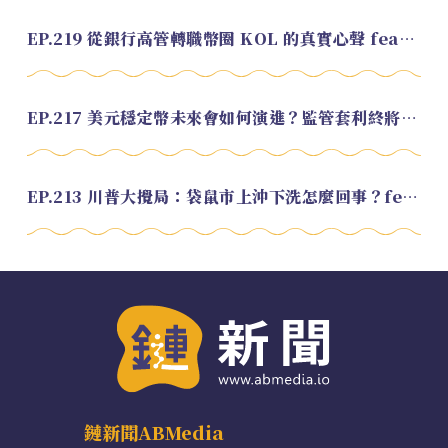
EP.219 從銀行高管轉職幣圈 KOL 的真實心聲 feat.龜大
EP.217 美元穩定幣未來會如何演進？監管套利終將收斂？feat. 研究員 余哲安
EP.213 川普大攪局：袋鼠市上沖下洗怎麼回事？feat. Alvin
鏈新聞ABMedia