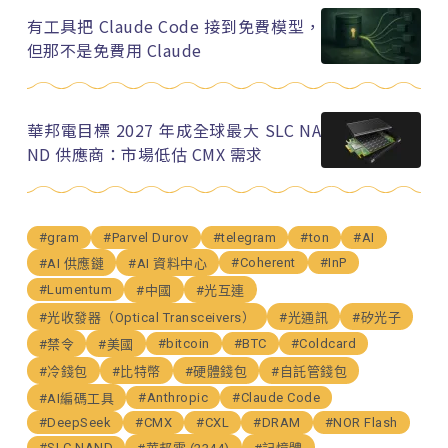
有工具把 Claude Code 接到免費模型，
但那不是免費用 Claude
華邦電目標 2027 年成全球最大 SLC NA
ND 供應商：市場低估 CMX 需求
#gram
#Parvel Durov
#telegram
#ton
#AI
#Coherent
#InP
#AI 供應鏈
#AI 資料中心
#Lumentum
#中國
#光互連
#光收發器（Optical Transceivers）
#光通訊
#矽光子
#bitcoin
#BTC
#Coldcard
#禁令
#美國
#冷錢包
#比特幣
#硬體錢包
#自託管錢包
#Anthropic
#Claude Code
#AI編碼工具
#DeepSeek
#CMX
#CXL
#DRAM
#NOR Flash
#SLC NAND