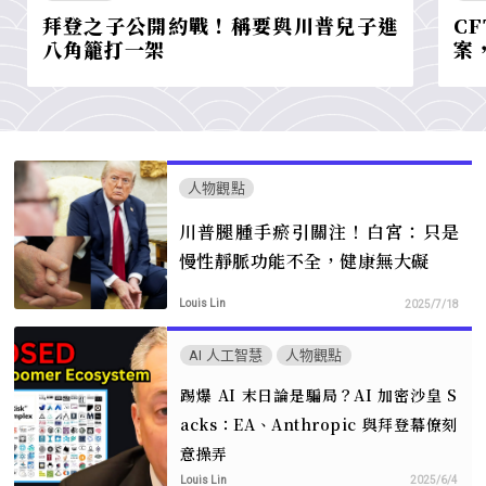
拜登之子公開約戰！稱要與川普兒子進
C
八角籠打一架
案
人物觀點
川普腿腫手瘀引關注！白宮：只是
慢性靜脈功能不全，健康無大礙
Louis Lin
2025/7/18
AI 人工智慧
人物觀點
踢爆 AI 末日論是騙局？AI 加密沙皇 S
acks：EA、Anthropic 與拜登幕僚刻
意操弄
Louis Lin
2025/6/4