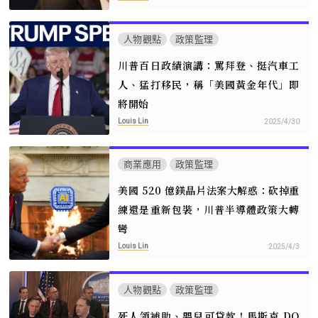
人物觀點
政策監理
川普百日政績演講：罵拜登、挺汽車工
人、猛打移民，稱「美國黃金年代」即
將開始
Louis Lin
2025/4/30
商業應用
政策監理
美國 520 億鎂晶片法案大解惑：砍掉重
練還是重新包裝，川普半導體政策大轉
彎
Louis Lin
2025/4/3
人物觀點
政策監理
死人領補助、嬰兒可貸款！馬斯克 DO