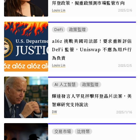
拜登政策，擬重啟預測市場監管方向
Louis Lin
2025/2/6
DeFi
政策監理
a16z 挑戰美國司法部！要求重新評估
DeFi 監管，Uniswap 不應為用戶行
為負責
Louis Lin
2025/2/5
AI 人工智慧
政策監理
輝達發言人罕見抨擊拜登晶片法案，美
智庫研究支持說法
DW
2025/1/16
交易市場
比特幣