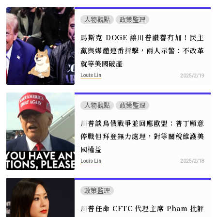
人物觀點
政策監理
馬斯克 DOGE 讓川普讚譽有加！民主
黨與媒體連番抨擊，兩人示警：不改革
就等美國破產
Louis Lin
2025/2/19
人物觀點
政策監理
川普談烏俄戰爭並回應歐盟：普丁願意
停戰但拜登無力處理，對等關稅維護美
國權益
Louis Lin
2025/2/18
政策監理
川普任命 CFTC 代理主席 Pham 批評