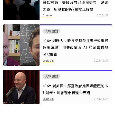
消息來源：美國政府已獲准拋售「絲綢
之路」所沒收的近7萬枚比特幣
Crumax
2025/1/9
人物觀點
a16z 創辦人：矽谷受拜登打壓被迫進軍
政策領域，川普政策為 AI 和加密貨幣
發展關鍵
Louis Lin
2024/12/30
人物觀點
a16z 談美國：拜登政府操弄媒體壓制 A
I 創新，川普現象轉變世界觀
Louis Lin
2024/11/28