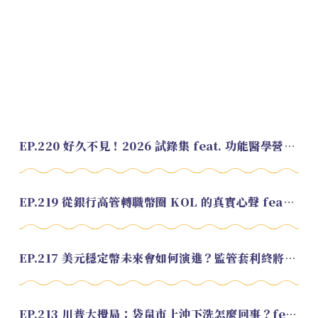
EP.220 好久不見！2026 試錄集 feat. 功能醫學營養師 美寶
EP.219 從銀行高管轉職幣圈 KOL 的真實心聲 feat.龜大
EP.217 美元穩定幣未來會如何演進？監管套利終將收斂？feat. 研究員 余哲安
EP.213 川普大攪局：袋鼠市上沖下洗怎麼回事？feat. Alvin