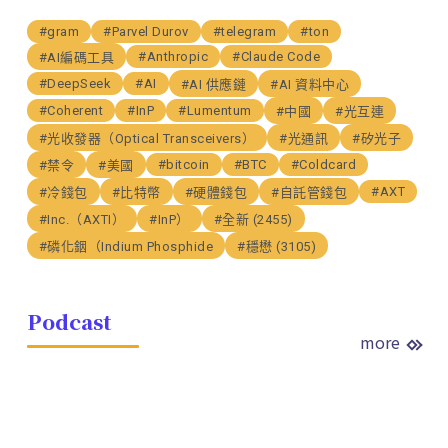
#gram
#Parvel Durov
#telegram
#ton
#Anthropic
#Claude Code
#AI編碼工具
#DeepSeek
#AI
#AI 供應鏈
#AI 資料中心
#Coherent
#InP
#Lumentum
#中國
#光互連
#光收發器（Optical Transceivers）
#光通訊
#矽光子
#bitcoin
#BTC
#Coldcard
#禁令
#美國
#AXT
#冷錢包
#比特幣
#硬體錢包
#自託管錢包
#Inc.（AXTI）
#InP）
#全新 (2455)
#磷化銦（Indium Phosphide
#穩懋 (3105)
Podcast
more