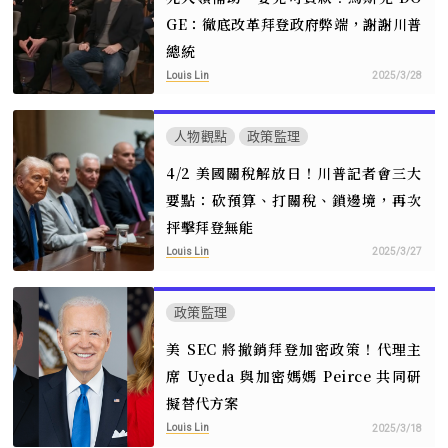
GE：徹底改革拜登政府弊端，謝謝川普
總統
Louis Lin
2025/3/28
人物觀點
政策監理
4/2 美國關稅解放日！川普記者會三大
要點：砍預算、打關稅、鎖邊境，再次
抨擊拜登無能
Louis Lin
2025/3/27
政策監理
美 SEC 將撤銷拜登加密政策！代理主
席 Uyeda 與加密媽媽 Peirce 共同研
擬替代方案
Louis Lin
2025/3/18