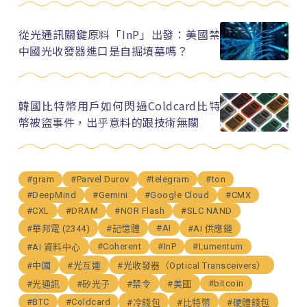
從光通訊關鍵原料「InP」出發：美國禁
中國光收發器進口是自掘墳墓嗎？
韓國比特幣用戶如何閃過Coldcard比特
幣被盜事件，出乎意料的跟技術無關
#gram
#Parvel Durov
#telegram
#ton
#DeepMind
#Gemini
#Google Cloud
#CMX
#CXL
#DRAM
#NOR Flash
#SLC NAND
#AI
#華邦電 (2344)
#記憶體
#AI 供應鏈
#Coherent
#InP
#Lumentum
#AI 資料中心
#中國
#光互連
#光收發器（Optical Transceivers）
#bitcoin
#光通訊
#矽光子
#禁令
#美國
#BTC
#Coldcard
#冷錢包
#比特幣
#硬體錢包