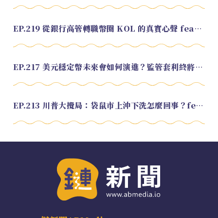
EP.219 從銀行高管轉職幣圈 KOL 的真實心聲 feat.龜大
EP.217 美元穩定幣未來會如何演進？監管套利終將收斂？feat. 研究員 余哲安
EP.213 川普大攪局：袋鼠市上沖下洗怎麼回事？feat. Alvin