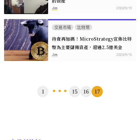
的資產
Jim
2020/9/19
交易市場
比特幣
持倉再加碼！MicroStrategy宣佈比特
幣為主要儲備資產，超過2.5億美金
Jim
2020/9/15
頁
1
15
16
17
...
數