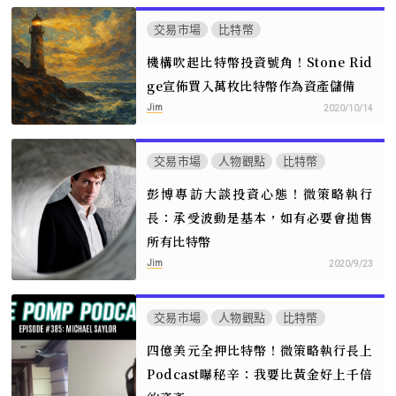
交易市場
比特幣
機構吹起比特幣投資號角！Stone Rid
ge宣佈買入萬枚比特幣作為資產儲備
Jim
2020/10/14
交易市場
人物觀點
比特幣
彭博專訪大談投資心態！微策略執行
長：承受波動是基本，如有必要會拋售
所有比特幣
Jim
2020/9/23
交易市場
人物觀點
比特幣
四億美元全押比特幣！微策略執行長上
Podcast曝秘辛：我要比黃金好上千倍