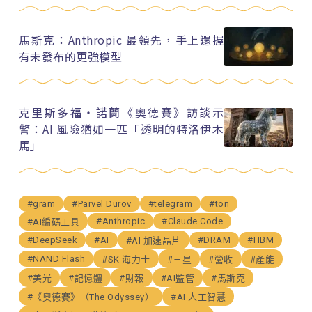
馬斯克：Anthropic 最領先，手上還握
有未發布的更強模型
克里斯多福・諾蘭《奧德賽》訪談示
警：AI 風險猶如一匹「透明的特洛伊木
馬」
#gram
#Parvel Durov
#telegram
#ton
#Anthropic
#Claude Code
#AI編碼工具
#DeepSeek
#AI
#DRAM
#HBM
#AI 加速晶片
#NAND Flash
#SK 海力士
#三星
#營收
#產能
#美光
#記憶體
#財報
#AI監管
#馬斯克
#《奧德賽》（The Odyssey）
#AI 人工智慧