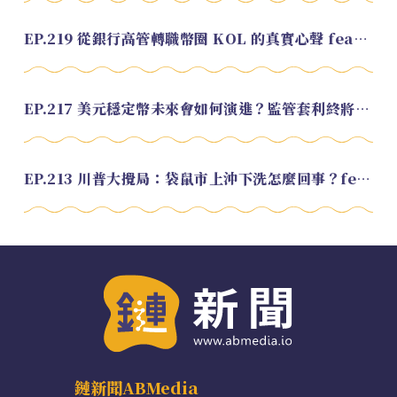
EP.219 從銀行高管轉職幣圈 KOL 的真實心聲 feat.龜大
EP.217 美元穩定幣未來會如何演進？監管套利終將收斂？feat. 研究員 余哲安
EP.213 川普大攪局：袋鼠市上沖下洗怎麼回事？feat. Alvin
鏈新聞ABMedia