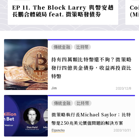
EP 11. The Block Larry 與幣安趙
C
長鵬合體破局 feat. 微策略發債券
(M
傳統金融
比特幣
持有四萬顆比特幣還不夠？微策略
發行四億美金債券，收益再投資比
特幣
Jim
2020/12/8
傳統金融
比特幣
微策略執行長Michael Saylor：比特
幣是250兆美元價值問題的解決方案
Elponcho
2020/10/31