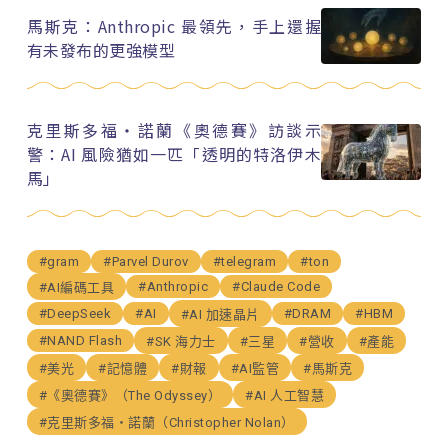
馬斯克：Anthropic 最領先，手上還握
有未發布的更強模型
克里斯多福・諾蘭《奧德賽》訪談示
警：AI 風險猶如一匹「透明的特洛伊木
馬」
#gram
#Parvel Durov
#telegram
#ton
#Anthropic
#Claude Code
#AI編碼工具
#DeepSeek
#AI
#DRAM
#HBM
#AI 加速晶片
#NAND Flash
#SK 海力士
#三星
#營收
#產能
#美光
#記憶體
#財報
#AI監管
#馬斯克
#《奧德賽》（The Odyssey）
#AI 人工智慧
#克里斯多福・諾蘭（Christopher Nolan）