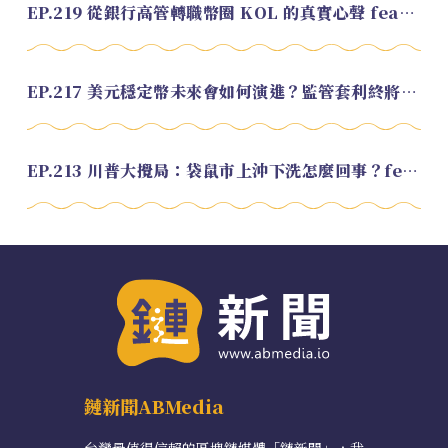
EP.219 從銀行高管轉職幣圈 KOL 的真實心聲 feat.龜大
EP.217 美元穩定幣未來會如何演進？監管套利終將收斂？feat. 研究員 余哲安
EP.213 川普大攪局：袋鼠市上沖下洗怎麼回事？feat. Alvin
鏈新聞ABMedia