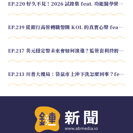
EP.220 好久不見！2026 試錄集 feat. 功能醫學營養師 美寶
EP.219 從銀行高管轉職幣圈 KOL 的真實心聲 feat.龜大
EP.217 美元穩定幣未來會如何演進？監管套利終將收斂？feat. 研究員 余哲安
EP.213 川普大攪局：袋鼠市上沖下洗怎麼回事？feat. Alvin