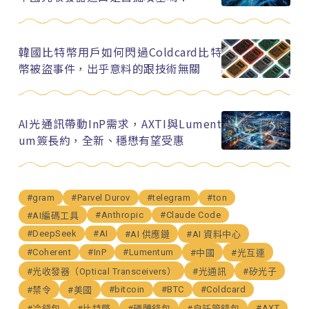
韓國比特幣用戶如何閃過Coldcard比特
幣被盜事件，出乎意料的跟技術無關
AI光通訊帶動InP需求，AXTI與Lument
um簽長約，全新、穩懋有望受惠
#gram
#Parvel Durov
#telegram
#ton
#Anthropic
#Claude Code
#AI編碼工具
#DeepSeek
#AI
#AI 供應鏈
#AI 資料中心
#Coherent
#InP
#Lumentum
#中國
#光互連
#光收發器（Optical Transceivers）
#光通訊
#矽光子
#bitcoin
#BTC
#Coldcard
#禁令
#美國
#AXT
#冷錢包
#比特幣
#硬體錢包
#自託管錢包