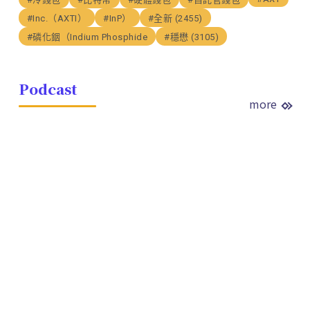
#Inc.（AXTI）
#InP）
#全新 (2455)
#磷化銦（Indium Phosphide
#穩懋 (3105)
Podcast
more