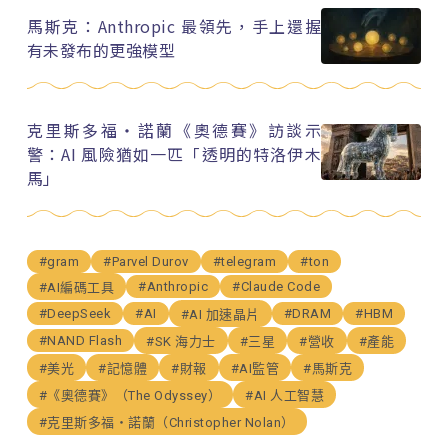
馬斯克：Anthropic 最領先，手上還握
有未發布的更強模型
克里斯多福・諾蘭《奧德賽》訪談示
警：AI 風險猶如一匹「透明的特洛伊木
馬」
#gram
#Parvel Durov
#telegram
#ton
#Anthropic
#Claude Code
#AI編碼工具
#DeepSeek
#AI
#DRAM
#HBM
#AI 加速晶片
#NAND Flash
#SK 海力士
#三星
#營收
#產能
#美光
#記憶體
#財報
#AI監管
#馬斯克
#《奧德賽》（The Odyssey）
#AI 人工智慧
#克里斯多福・諾蘭（Christopher Nolan）