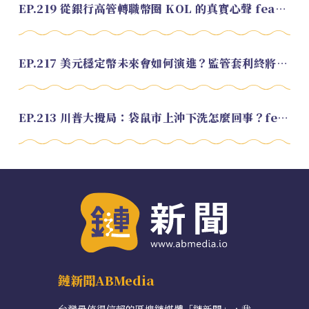
EP.219 從銀行高管轉職幣圈 KOL 的真實心聲 feat.龜大
EP.217 美元穩定幣未來會如何演進？監管套利終將收斂？feat. 研究員 余哲安
EP.213 川普大攪局：袋鼠市上沖下洗怎麼回事？feat. Alvin
鏈新聞ABMedia