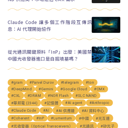
Claude Code 讓多個工作階段互傳訊
息：AI 代理開始協作
從光通訊關鍵原料「InP」出發：美國禁
中國光收發器進口是自掘墳墓嗎？
#gram
#Parvel Durov
#telegram
#ton
#DeepMind
#Gemini
#Google Cloud
#CMX
#CXL
#DRAM
#NOR Flash
#SLC NAND
#AI agent
#Anthropic
#華邦電 (2344)
#記憶體
#Claude Code
#AI
#AI 供應鏈
#AI 資料中心
#Coherent
#InP
#Lumentum
#中國
#光互連
#光收發器（Optical Transceivers）
#光通訊
#矽光子