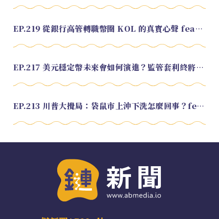
EP.219 從銀行高管轉職幣圈 KOL 的真實心聲 feat.龜大
EP.217 美元穩定幣未來會如何演進？監管套利終將收斂？feat. 研究員 余哲安
EP.213 川普大攪局：袋鼠市上沖下洗怎麼回事？feat. Alvin