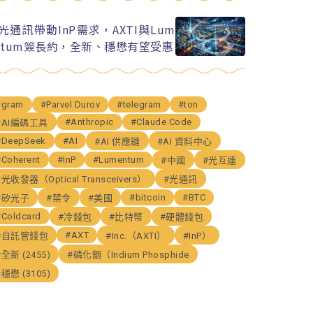
I光通訊帶動InP需求，AXTI與Lum
ntum簽長約，全新、穩懋有望受惠
#gram
#Parvel Durov
#telegram
#ton
#Anthropic
#Claude Code
#AI編碼工具
#DeepSeek
#AI
#AI 供應鏈
#AI 資料中心
#Coherent
#InP
#Lumentum
#中國
#光互連
#光收發器（Optical Transceivers）
#光通訊
#bitcoin
#BTC
#矽光子
#禁令
#美國
#Coldcard
#冷錢包
#比特幣
#硬體錢包
#AXT
#自託管錢包
#Inc.（AXTI）
#InP）
#全新 (2455)
#磷化銦（Indium Phosphide
#穩懋 (3105)