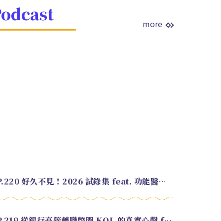
odcast
more
EP.220 好久不見！2026 試錄集 feat. 功能醫學營養師 美寶
EP.219 從銀行高管轉職幣圈 KOL 的真實心聲 feat.龜大