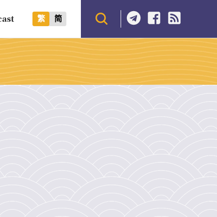
cast
繁
简