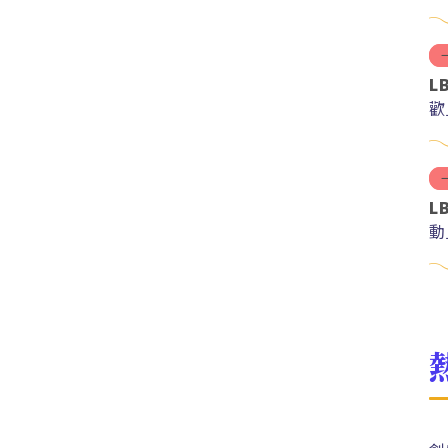
L
歡
L
動