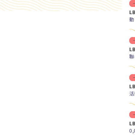
L
動
L
聯
L
活
L
0