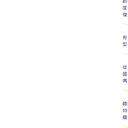
創
度
復
有
型
從
國
嗎
韓
特
關