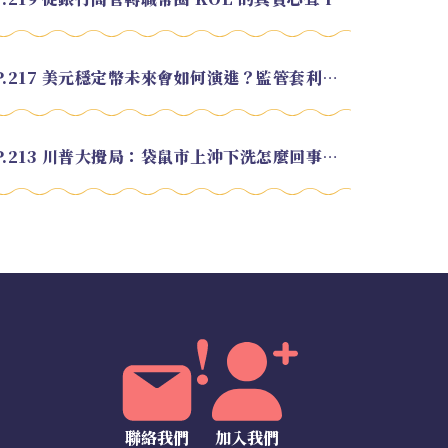
EP.217 美元穩定幣未來會如何演進？監管套利終將收斂？feat. 研究員 余哲安
EP.213 川普大攪局：袋鼠市上沖下洗怎麼回事？feat. Alvin
聯絡我們
加入我們