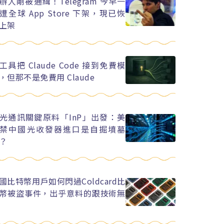
辦人剛被通緝！Telegram 今早一
遭全球 App Store 下架，現已恢
上架
工具把 Claude Code 接到免費模
，但那不是免費用 Claude
光通訊關鍵原料「InP」出發：美
禁中國光收發器進口是自掘墳墓
？
國比特幣用戶如何閃過Coldcard比
幣被盜事件，出乎意料的跟技術無