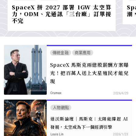
SpaceX 拼 2027 部署 1GW 太空算
S
力，ODM、光通訊「三台廠」訂單接
潮
不完
傳統金融
商業應用
SpaceX 馬斯克兩億股薪酬方案曝
光！把百萬人送上火星殖民才能兌
現
Crumax
2026/4/29
人物觀點
達沃斯論壇｜馬斯克：太陽能撐起 AI
發展，太空成為下一個經濟引擎
Louis Lin
2026/1/23