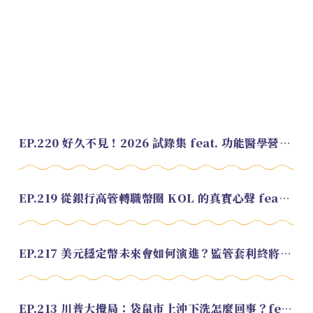
EP.220 好久不見！2026 試錄集 feat. 功能醫學營養師 美寶
EP.219 從銀行高管轉職幣圈 KOL 的真實心聲 feat.龜大
EP.217 美元穩定幣未來會如何演進？監管套利終將收斂？feat. 研究員 余哲安
EP.213 川普大攪局：袋鼠市上沖下洗怎麼回事？feat. Alvin