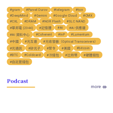
#gram
#Parvel Durov
#telegram
#ton
#DeepMind
#Gemini
#Google Cloud
#CMX
#CXL
#DRAM
#NOR Flash
#SLC NAND
#AI
#華邦電 (2344)
#記憶體
#AI 供應鏈
#Coherent
#InP
#Lumentum
#AI 資料中心
#中國
#光互連
#光收發器（Optical Transceivers）
#bitcoin
#光通訊
#矽光子
#禁令
#美國
#BTC
#Coldcard
#冷錢包
#比特幣
#硬體錢包
#自託管錢包
Podcast
more