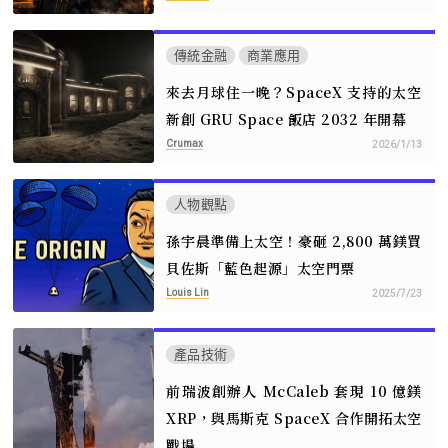
傳統金融
商業應用
來去月球住一晚？SpaceX 支持的太空
新創 GRU Space 飯店 2032 年開幕
Crumax
2026/1/13
人物觀點
孫宇晨準備上太空！豪砸 2,800 萬鎂買
貝佐斯「藍色起源」太空門票
Louis Lin
2025/7/23
產品技術
前瑞波創辦人 McCaleb 套現 10 億鎂
XRP，與馬斯克 SpaceX 合作開拓太空
戰場