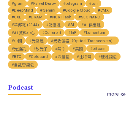
#gram
#Parvel Durov
#telegram
#ton
#DeepMind
#Gemini
#Google Cloud
#CMX
#CXL
#DRAM
#NOR Flash
#SLC NAND
#AI
#華邦電 (2344)
#記憶體
#AI 供應鏈
#Coherent
#InP
#Lumentum
#AI 資料中心
#中國
#光互連
#光收發器（Optical Transceivers）
#bitcoin
#光通訊
#矽光子
#禁令
#美國
#BTC
#Coldcard
#冷錢包
#比特幣
#硬體錢包
#自託管錢包
Podcast
more