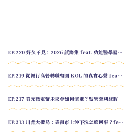
EP.220 好久不見！2026 試錄集 feat. 功能醫學營養師 美寶
EP.219 從銀行高管轉職幣圈 KOL 的真實心聲 feat.龜大
EP.217 美元穩定幣未來會如何演進？監管套利終將收斂？feat. 研究員 余哲安
EP.213 川普大攪局：袋鼠市上沖下洗怎麼回事？feat. Alvin