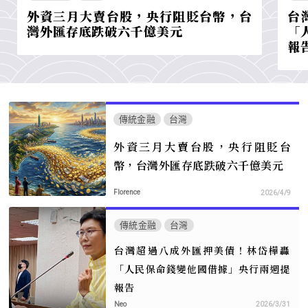
外資三月大賣台股，央行阻貶台幣，台
台
灣外匯存底跌破六千億美元
「
報
傳統金融
台灣
外資三月大賣台股，央行阻貶台
幣，台灣外匯存底跌破六千億美元
Florence
2026/4/9
傳統金融
台灣
台灣超過八成外匯押美債！林岱樺轟
「人民保命錢變他國借據」央行兩週提
報告
Neo
2026/3/31