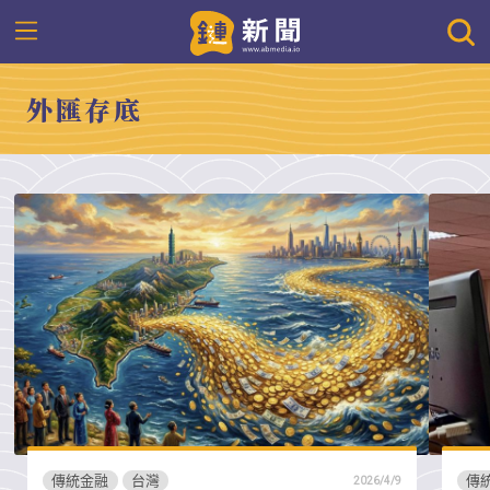
外匯存底
傳統金融
台灣
傳
2026/4/9