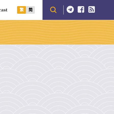
cast
繁
简