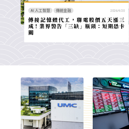
AI 人工智慧
傳統金融
2026/4/20
傳接記憶體代工，聯電股價五天漲三
成！業界警告「三缺」瓶頸：短期恐卡
關