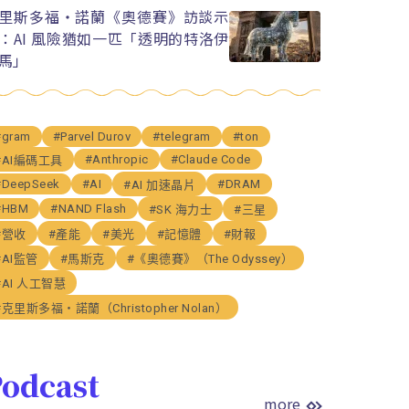
里斯多福・諾蘭《奧德賽》訪談示
：AI 風險猶如一匹「透明的特洛伊
馬」
#gram
#Parvel Durov
#telegram
#ton
#Anthropic
#Claude Code
#AI編碼工具
#DeepSeek
#AI
#DRAM
#AI 加速晶片
#HBM
#NAND Flash
#SK 海力士
#三星
#營收
#產能
#美光
#記憶體
#財報
#AI監管
#馬斯克
#《奧德賽》（The Odyssey）
#AI 人工智慧
#克里斯多福・諾蘭（Christopher Nolan）
odcast
more