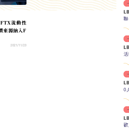
L
聯
FTX流動性
價來源納入F
L
2021/11/23
活
L
0
L
歡