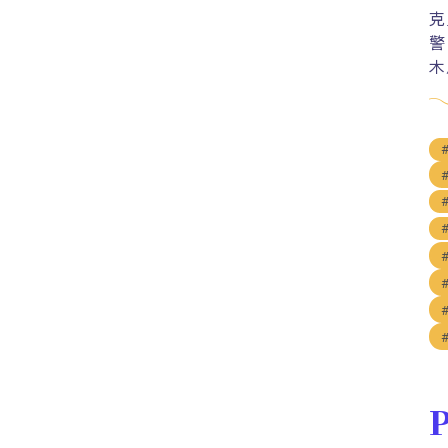
克
警
木
P