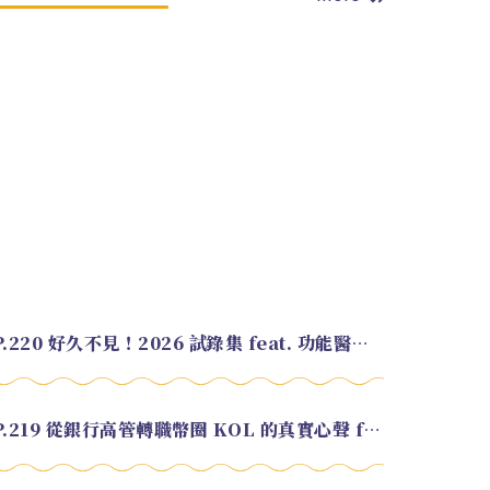
EP.220 好久不見！2026 試錄集 feat. 功能醫學營養師 美寶
EP.219 從銀行高管轉職幣圈 KOL 的真實心聲 feat.龜大