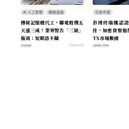
AI 人工智慧
傳統金融
交易市場
傳接記憶體代工，聯電股價五
彭博終端機認證
天漲三成！業界警告「三缺」
佳，加密貨幣報
瓶頸：短期恐卡關
TX市場數據
Crumax
James Chiu
2026/4/20