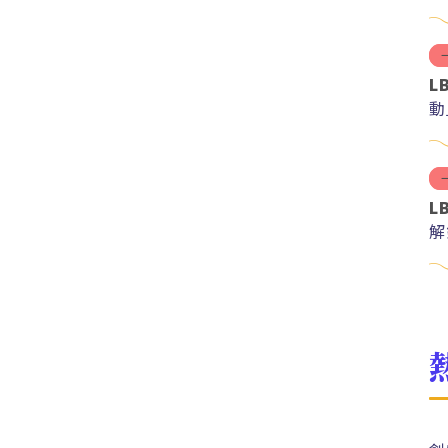
L
動
L
解
紅