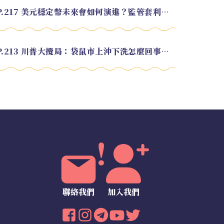
EP.217 美元穩定幣未來會如何演進？監管套利終將收斂？feat. 研究員 余哲安
EP.213 川普大攪局：袋鼠市上沖下洗怎麼回事？feat. Alvin
聯絡我們
加入我們