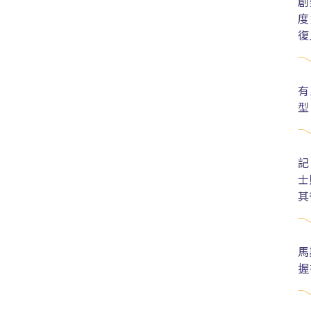
創
度
復
有
型
記
士
其
馬
握