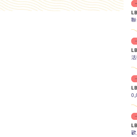
L
聯
L
活
L
0
L
歡