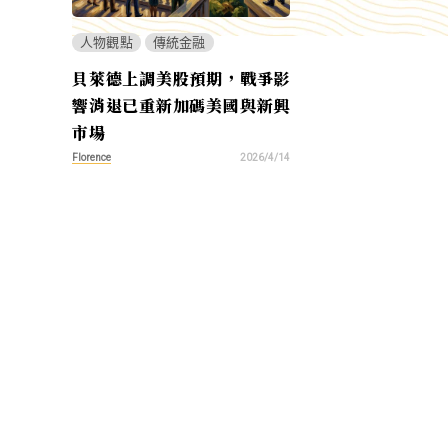
人物觀點
傳統金融
貝萊德上調美股預期，戰爭影
響消退已重新加碼美國與新興
市場
Florence
2026/4/14