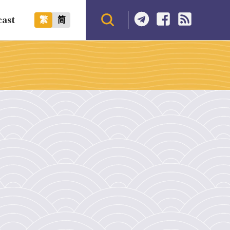
cast
繁
简