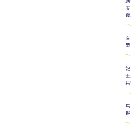
創
度
復
有
型
記
士
其
馬
握