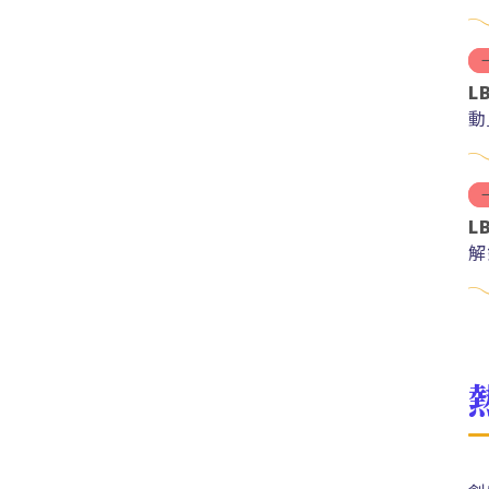
L
動
L
解
紅