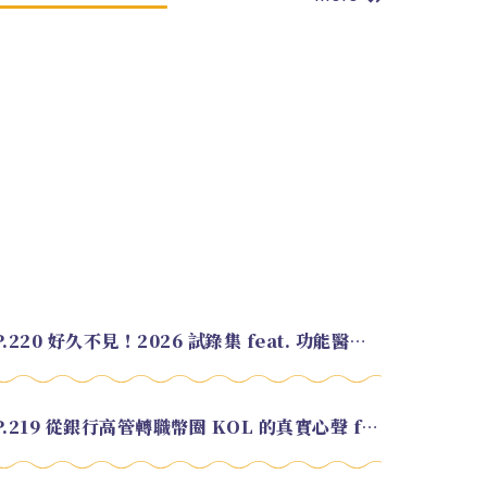
EP.220 好久不見！2026 試錄集 feat. 功能醫學營養師 美寶
EP.219 從銀行高管轉職幣圈 KOL 的真實心聲 feat.龜大