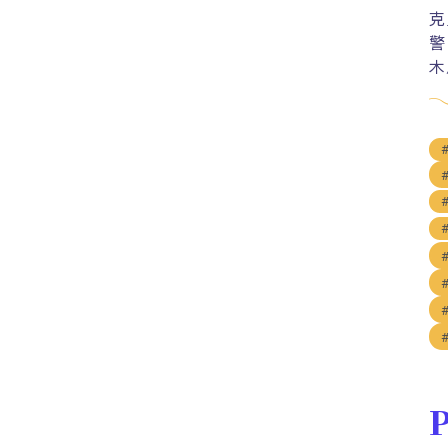
克
警
木
P