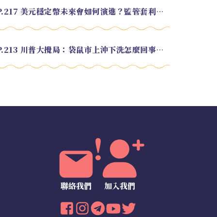
EP.217 美元穩定幣未來會如何演進？監管套利終將收斂？feat. 研究員 余哲安
EP.213 川普大攪局：袋鼠市上沖下洗怎麼回事？feat. Alvin
聯絡我們
加入我們