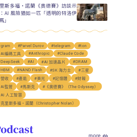
里斯多福・諾蘭《奧德賽》訪談示
：AI 風險猶如一匹「透明的特洛伊
馬」
#gram
#Parvel Durov
#telegram
#ton
#Anthropic
#Claude Code
#AI編碼工具
#DeepSeek
#AI
#DRAM
#AI 加速晶片
#HBM
#NAND Flash
#SK 海力士
#三星
#營收
#產能
#美光
#記憶體
#財報
#AI監管
#馬斯克
#《奧德賽》（The Odyssey）
#AI 人工智慧
#克里斯多福・諾蘭（Christopher Nolan）
odcast
more