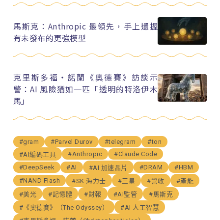
馬斯克：Anthropic 最領先，手上還握
有未發布的更強模型
克里斯多福・諾蘭《奧德賽》訪談示
警：AI 風險猶如一匹「透明的特洛伊木
馬」
#gram
#Parvel Durov
#telegram
#ton
#Anthropic
#Claude Code
#AI編碼工具
#DeepSeek
#AI
#DRAM
#HBM
#AI 加速晶片
#NAND Flash
#SK 海力士
#三星
#營收
#產能
#美光
#記憶體
#財報
#AI監管
#馬斯克
#《奧德賽》（The Odyssey）
#AI 人工智慧