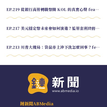
EP.219 從銀行高管轉職幣圈 KOL 的真實心聲 feat.龜大
EP.217 美元穩定幣未來會如何演進？監管套利終將收斂？feat. 研究員 余哲安
EP.213 川普大攪局：袋鼠市上沖下洗怎麼回事？feat. Alvin
鏈新聞ABMedia