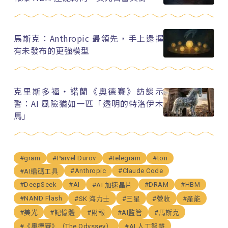
馬斯克：Anthropic 最領先，手上還握
有未發布的更強模型
克里斯多福・諾蘭《奧德賽》訪談示
警：AI 風險猶如一匹「透明的特洛伊木
馬」
#gram
#Parvel Durov
#telegram
#ton
#Anthropic
#Claude Code
#AI編碼工具
#DeepSeek
#AI
#DRAM
#HBM
#AI 加速晶片
#NAND Flash
#SK 海力士
#三星
#營收
#產能
#美光
#記憶體
#財報
#AI監管
#馬斯克
#《奧德賽》（The Odyssey）
#AI 人工智慧