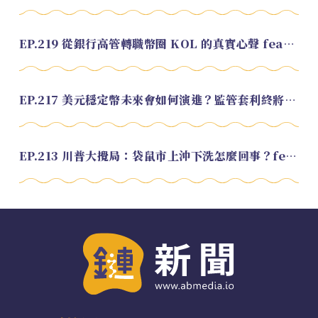
EP.219 從銀行高管轉職幣圈 KOL 的真實心聲 feat.龜大
EP.217 美元穩定幣未來會如何演進？監管套利終將收斂？feat. 研究員 余哲安
EP.213 川普大攪局：袋鼠市上沖下洗怎麼回事？feat. Alvin