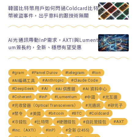
韓國比特幣用戶如何閃過Coldcard比特
幣被盜事件，出乎意料的跟技術無關
AI光通訊帶動InP需求，AXTI與Lument
um簽長約，全新、穩懋有望受惠
#gram
#Parvel Durov
#telegram
#ton
#Anthropic
#Claude Code
#AI編碼工具
#DeepSeek
#AI
#AI 供應鏈
#AI 資料中心
#Coherent
#InP
#Lumentum
#中國
#光互連
#光收發器（Optical Transceivers）
#光通訊
#矽光子
#bitcoin
#BTC
#Coldcard
#禁令
#美國
#AXT
#冷錢包
#比特幣
#硬體錢包
#自託管錢包
#Inc.（AXTI）
#InP）
#全新 (2455)