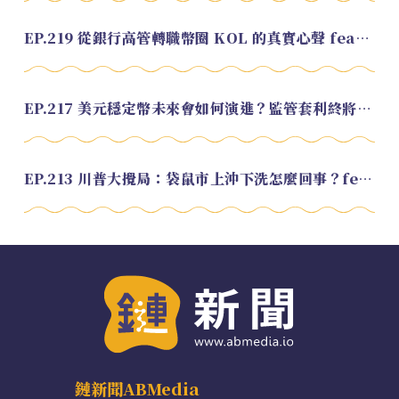
EP.219 從銀行高管轉職幣圈 KOL 的真實心聲 feat.龜大
EP.217 美元穩定幣未來會如何演進？監管套利終將收斂？feat. 研究員 余哲安
EP.213 川普大攪局：袋鼠市上沖下洗怎麼回事？feat. Alvin
鏈新聞ABMedia