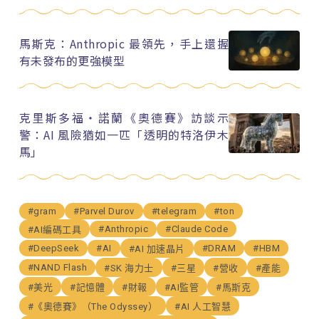
馬斯克：Anthropic 最領先，手上還握
有未發布的更強模型
克里斯多福・諾蘭《奧德賽》訪談示
警：AI 風險猶如一匹「透明的特洛伊木
馬」
#gram
#Parvel Durov
#telegram
#ton
#Anthropic
#Claude Code
#AI編碼工具
#DeepSeek
#AI
#DRAM
#HBM
#AI 加速晶片
#NAND Flash
#SK 海力士
#三星
#營收
#產能
#美光
#記憶體
#財報
#AI監管
#馬斯克
#《奧德賽》（The Odyssey）
#AI 人工智慧