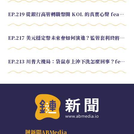
EP.219 從銀行高管轉職幣圈 KOL 的真實心聲 feat.龜大
EP.217 美元穩定幣未來會如何演進？監管套利終將收斂？feat. 研究員 余哲安
EP.213 川普大攪局：袋鼠市上沖下洗怎麼回事？feat. Alvin
鏈新聞ABMedia