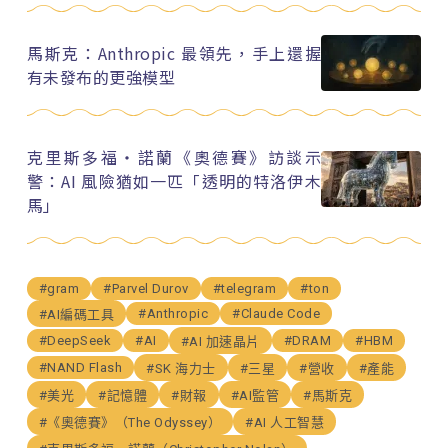
馬斯克：Anthropic 最領先，手上還握
有未發布的更強模型
克里斯多福・諾蘭《奧德賽》訪談示
警：AI 風險猶如一匹「透明的特洛伊木
馬」
#gram
#Parvel Durov
#telegram
#ton
#Anthropic
#Claude Code
#AI編碼工具
#DeepSeek
#AI
#DRAM
#HBM
#AI 加速晶片
#NAND Flash
#SK 海力士
#三星
#營收
#產能
#美光
#記憶體
#財報
#AI監管
#馬斯克
#《奧德賽》（The Odyssey）
#AI 人工智慧