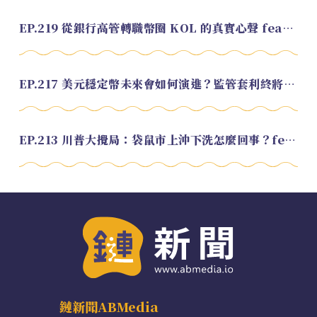
EP.219 從銀行高管轉職幣圈 KOL 的真實心聲 feat.龜大
EP.217 美元穩定幣未來會如何演進？監管套利終將收斂？feat. 研究員 余哲安
EP.213 川普大攪局：袋鼠市上沖下洗怎麼回事？feat. Alvin
鏈新聞ABMedia