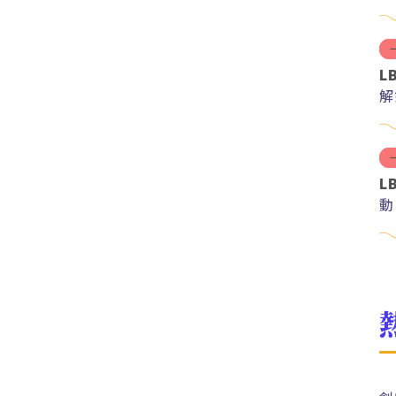
L
解
紅
L
動