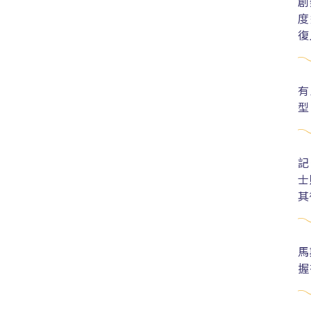
創
度
復
有
型
記
士
其
馬
握