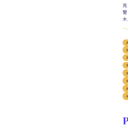
克
警
木
P