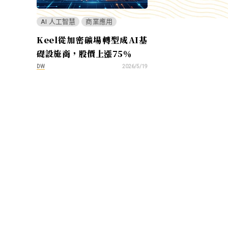
AI 人工智慧
商業應用
Keel從加密礦場轉型成AI基
礎設施商，股價上漲75％
DW
2026/5/19