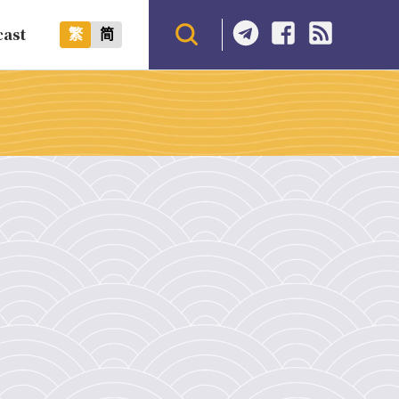
cast
繁
简