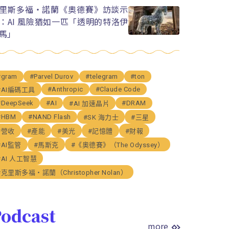
里斯多福・諾蘭《奧德賽》訪談示
：AI 風險猶如一匹「透明的特洛伊
馬」
#gram
#Parvel Durov
#telegram
#ton
#Anthropic
#Claude Code
#AI編碼工具
#DeepSeek
#AI
#DRAM
#AI 加速晶片
#HBM
#NAND Flash
#SK 海力士
#三星
#營收
#產能
#美光
#記憶體
#財報
#AI監管
#馬斯克
#《奧德賽》（The Odyssey）
#AI 人工智慧
#克里斯多福・諾蘭（Christopher Nolan）
odcast
more