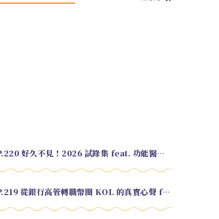
EP.220 好久不見！2026 試錄集 feat. 功能醫學營養師 美寶
EP.219 從銀行高管轉職幣圈 KOL 的真實心聲 feat.龜大