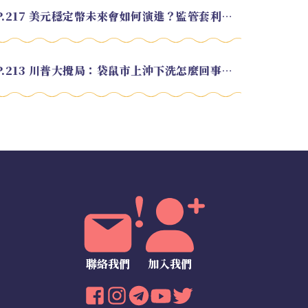
EP.217 美元穩定幣未來會如何演進？監管套利終將收斂？feat. 研究員 余哲安
EP.213 川普大攪局：袋鼠市上沖下洗怎麼回事？feat. Alvin
聯絡我們
加入我們