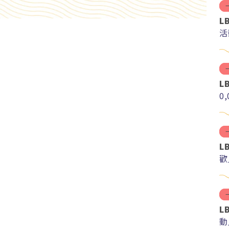
L
活
L
0
L
歡
L
動