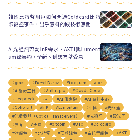
韓國比特幣用戶如何閃過Coldcard比特
幣被盜事件，出乎意料的跟技術無關
AI光通訊帶動InP需求，AXTI與Lument
um簽長約，全新、穩懋有望受惠
#gram
#Parvel Durov
#telegram
#ton
#Anthropic
#Claude Code
#AI編碼工具
#DeepSeek
#AI
#AI 供應鏈
#AI 資料中心
#Coherent
#InP
#Lumentum
#中國
#光互連
#光收發器（Optical Transceivers）
#光通訊
#矽光子
#bitcoin
#BTC
#Coldcard
#禁令
#美國
#AXT
#冷錢包
#比特幣
#硬體錢包
#自託管錢包