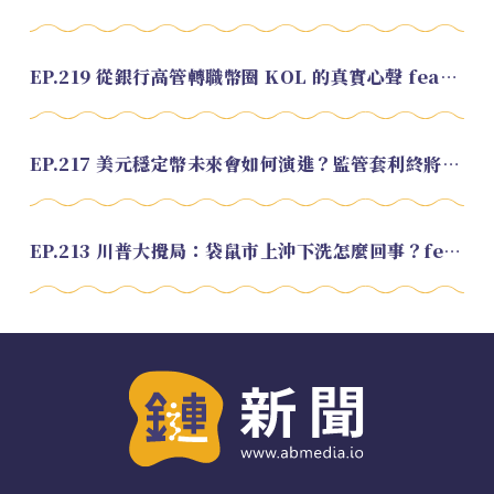
EP.219 從銀行高管轉職幣圈 KOL 的真實心聲 feat.龜大
EP.217 美元穩定幣未來會如何演進？監管套利終將收斂？feat. 研究員 余哲安
EP.213 川普大攪局：袋鼠市上沖下洗怎麼回事？feat. Alvin