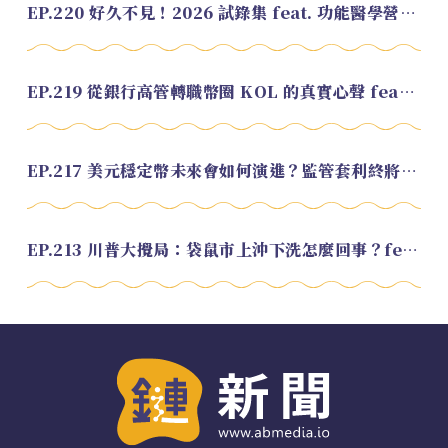
EP.220 好久不見！2026 試錄集 feat. 功能醫學營養師 美寶
EP.219 從銀行高管轉職幣圈 KOL 的真實心聲 feat.龜大
EP.217 美元穩定幣未來會如何演進？監管套利終將收斂？feat. 研究員 余哲安
EP.213 川普大攪局：袋鼠市上沖下洗怎麼回事？feat. Alvin