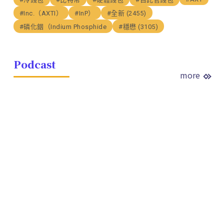
#Inc.（AXTI）
#InP）
#全新 (2455)
#磷化銦（Indium Phosphide
#穩懋 (3105)
Podcast
more