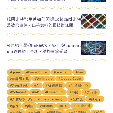
韓國比特幣用戶如何閃過Coldcard比特
幣被盜事件，出乎意料的跟技術無關
AI光通訊帶動InP需求，AXTI與Lument
um簽長約，全新、穩懋有望受惠
#gram
#Parvel Durov
#telegram
#ton
#Anthropic
#Claude Code
#AI編碼工具
#DeepSeek
#AI
#AI 供應鏈
#AI 資料中心
#Coherent
#InP
#Lumentum
#中國
#光互連
#光收發器（Optical Transceivers）
#光通訊
#矽光子
#bitcoin
#BTC
#Coldcard
#禁令
#美國
#AXT
#冷錢包
#比特幣
#硬體錢包
#自託管錢包