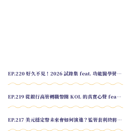
EP.220 好久不見！2026 試錄集 feat. 功能醫學營養師 美寶
EP.219 從銀行高管轉職幣圈 KOL 的真實心聲 feat.龜大
EP.217 美元穩定幣未來會如何演進？監管套利終將收斂？feat. 研究員 余哲安