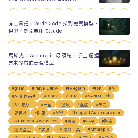
有工具把 Claude Code 接到免費模型，
但那不是免費用 Claude
馬斯克：Anthropic 最領先，手上還握
有未發布的更強模型
#gram
#Parvel Durov
#telegram
#ton
#AI
#DRAM
#HBM
#NAND Flash
#AI 加速晶片
#SK 海力士
#三星
#營收
#產能
#美光
#ADR
#Leopold Aschenbrenner
#記憶體
#財報
#Situational Awareness
#募資
#槓桿
#融資
#Anthropic
#避險基金
#韓股
#AI編碼工具
#Claude Code
#DeepSeek
#AI監管
#馬斯克