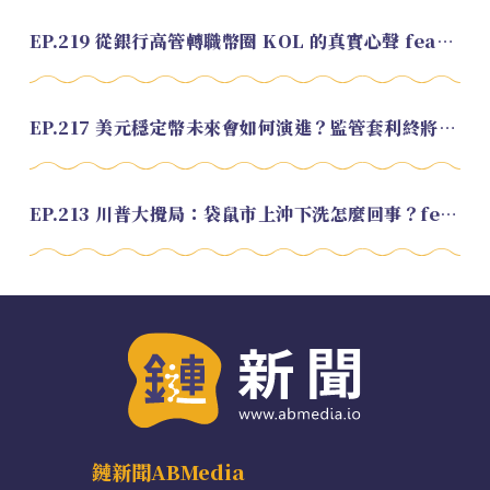
EP.219 從銀行高管轉職幣圈 KOL 的真實心聲 feat.龜大
EP.217 美元穩定幣未來會如何演進？監管套利終將收斂？feat. 研究員 余哲安
EP.213 川普大攪局：袋鼠市上沖下洗怎麼回事？feat. Alvin
鏈新聞ABMedia