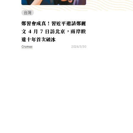
台灣
鄭習會成真！習近平邀請鄭麗
文 4 月 7 日訪北京，兩岸睽
違十年首次破冰
Crumax
2026/3/30