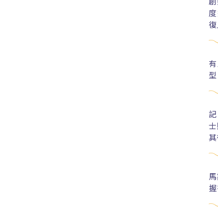
創
度
復
有
型
記
士
其
馬
握