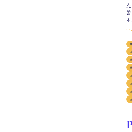
克
警
木
P