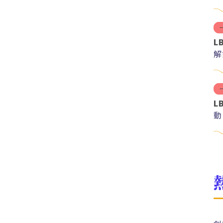
L
解
紅
L
動