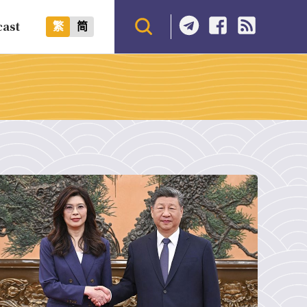
cast
繁
简