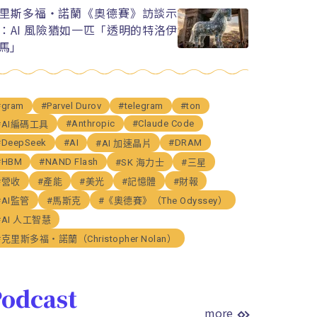
里斯多福・諾蘭《奧德賽》訪談示
：AI 風險猶如一匹「透明的特洛伊
馬」
#gram
#Parvel Durov
#telegram
#ton
#Anthropic
#Claude Code
#AI編碼工具
#DeepSeek
#AI
#DRAM
#AI 加速晶片
#HBM
#NAND Flash
#SK 海力士
#三星
#營收
#產能
#美光
#記憶體
#財報
#AI監管
#馬斯克
#《奧德賽》（The Odyssey）
#AI 人工智慧
#克里斯多福・諾蘭（Christopher Nolan）
odcast
more