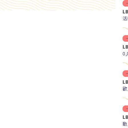
L
活
L
0
L
歡
L
動