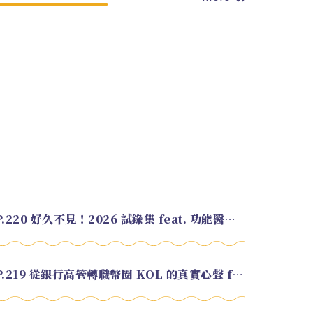
EP.220 好久不見！2026 試錄集 feat. 功能醫學營養師 美寶
EP.219 從銀行高管轉職幣圈 KOL 的真實心聲 feat.龜大