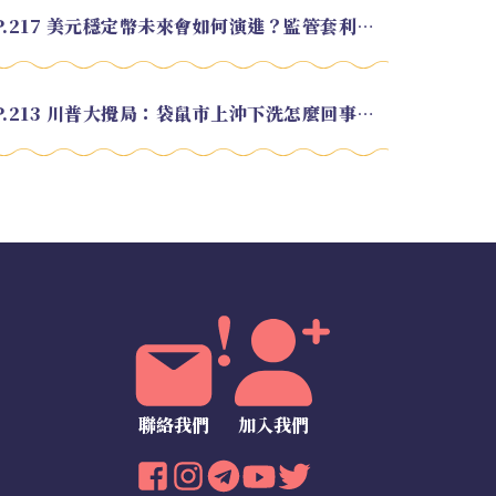
EP.217 美元穩定幣未來會如何演進？監管套利終將收斂？feat. 研究員 余哲安
EP.213 川普大攪局：袋鼠市上沖下洗怎麼回事？feat. Alvin
聯絡我們
加入我們