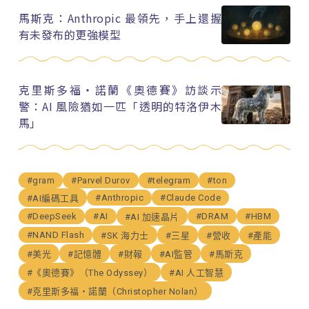
馬斯克：Anthropic 最領先，手上還握
有未發布的更強模型
克里斯多福・諾蘭《奧德賽》訪談示
警：AI 風險猶如一匹「透明的特洛伊木
馬」
#gram
#Parvel Durov
#telegram
#ton
#Anthropic
#Claude Code
#AI編碼工具
#DeepSeek
#AI
#DRAM
#HBM
#AI 加速晶片
#NAND Flash
#SK 海力士
#三星
#營收
#產能
#美光
#記憶體
#財報
#AI監管
#馬斯克
#《奧德賽》（The Odyssey）
#AI 人工智慧
#克里斯多福・諾蘭（Christopher Nolan）