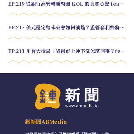
EP.219 從銀行高管轉職幣圈 KOL 的真實心聲 feat.龜大
EP.217 美元穩定幣未來會如何演進？監管套利終將收斂？feat. 研究員 余哲安
EP.213 川普大攪局：袋鼠市上沖下洗怎麼回事？feat. Alvin
鏈新聞ABMedia