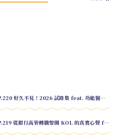
EP.220 好久不見！2026 試錄集 feat. 功能醫學營養師 美寶
EP.219 從銀行高管轉職幣圈 KOL 的真實心聲 feat.龜大