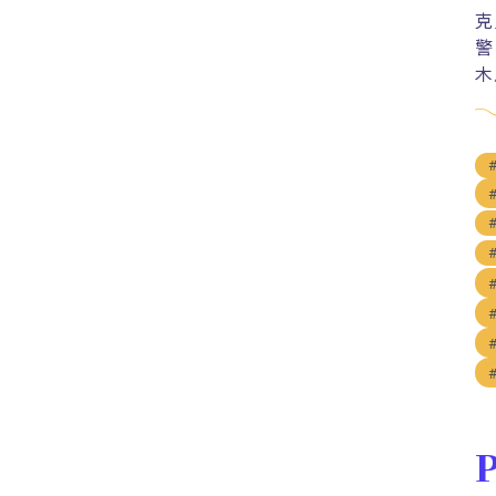
克
警
木
P