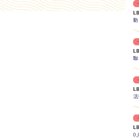
L
動
L
聯
L
活
L
0