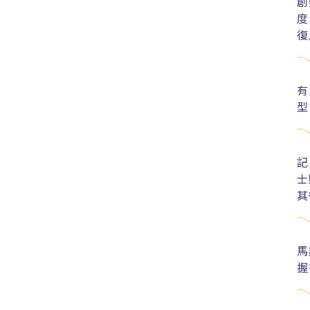
創
度
復
有
型
記
士
其
馬
握