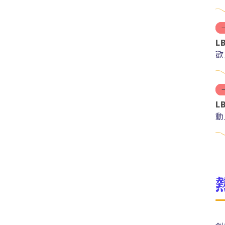
L
歡
L
動