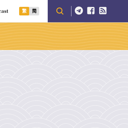
cast
繁
简