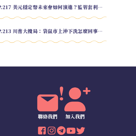
EP.217 美元穩定幣未來會如何演進？監管套利終將收斂？feat. 研究員 余哲安
EP.213 川普大攪局：袋鼠市上沖下洗怎麼回事？feat. Alvin
聯絡我們
加入我們