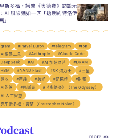
里斯多福・諾蘭《奧德賽》訪談示
：AI 風險猶如一匹「透明的特洛伊
馬」
#gram
#Parvel Durov
#telegram
#ton
#Anthropic
#Claude Code
#AI編碼工具
#DeepSeek
#AI
#DRAM
#AI 加速晶片
#HBM
#NAND Flash
#SK 海力士
#三星
#營收
#產能
#美光
#記憶體
#財報
#AI監管
#馬斯克
#《奧德賽》（The Odyssey）
#AI 人工智慧
#克里斯多福・諾蘭（Christopher Nolan）
odcast
more