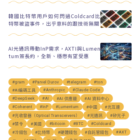
韓國比特幣用戶如何閃過Coldcard比
特幣被盜事件，出乎意料的跟技術無關
AI光通訊帶動InP需求，AXTI與Lumen
tum簽長約，全新、穩懋有望受惠
#gram
#Parvel Durov
#telegram
#ton
#Anthropic
#Claude Code
#AI編碼工具
#DeepSeek
#AI
#AI 供應鏈
#AI 資料中心
#Coherent
#InP
#Lumentum
#中國
#光互連
#光收發器（Optical Transceivers）
#光通訊
#矽光子
#bitcoin
#BTC
#Coldcard
#禁令
#美國
#AXT
#冷錢包
#比特幣
#硬體錢包
#自託管錢包