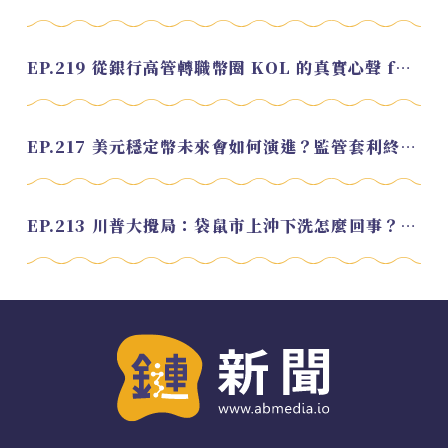
EP.219 從銀行高管轉職幣圈 KOL 的真實心聲 feat.龜大
EP.217 美元穩定幣未來會如何演進？監管套利終將收斂？feat. 研究員 余哲安
EP.213 川普大攪局：袋鼠市上沖下洗怎麼回事？feat. Alvin