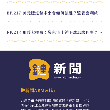
EP.217 美元穩定幣未來會如何演進？監管套利終將收斂？feat. 研究員 余哲安
EP.213 川普大攪局：袋鼠市上沖下洗怎麼回事？feat. Alvin
鏈新聞ABMedia
台灣最值得信賴的區塊鏈媒體「鏈新聞」，我
們提供全球區塊鏈與加密貨幣的重要新聞與趨