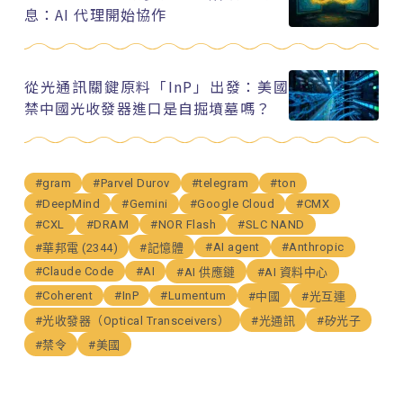
息：AI 代理開始協作
從光通訊關鍵原料「InP」出發：美國
禁中國光收發器進口是自掘墳墓嗎？
#gram
#Parvel Durov
#telegram
#ton
#DeepMind
#Gemini
#Google Cloud
#CMX
#CXL
#DRAM
#NOR Flash
#SLC NAND
#AI agent
#Anthropic
#華邦電 (2344)
#記憶體
#Claude Code
#AI
#AI 供應鏈
#AI 資料中心
#Coherent
#InP
#Lumentum
#中國
#光互連
#光收發器（Optical Transceivers）
#光通訊
#矽光子
#禁令
#美國