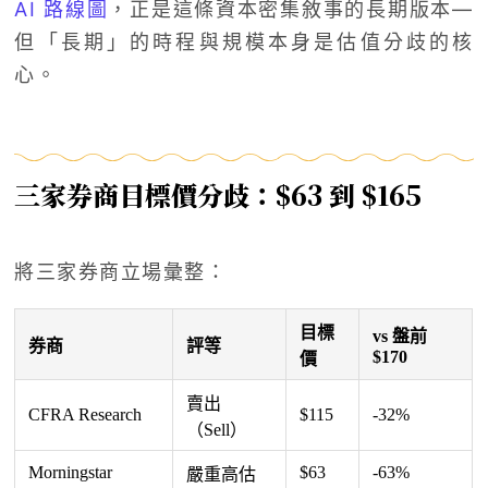
AI 路線圖
，正是這條資本密集敘事的長期版本—
但「長期」的時程與規模本身是估值分歧的核
心。
三家券商目標價分歧：$63 到 $165
將三家券商立場彙整：
目標
vs 盤前
券商
評等
$170
價
賣出
CFRA Research
$115
-32%
（Sell）
Morningstar
$63
-63%
嚴重高估