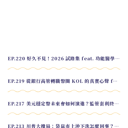
EP.220 好久不見！2026 試錄集 feat. 功能醫學營養師 美寶
EP.219 從銀行高管轉職幣圈 KOL 的真實心聲 feat.龜大
EP.217 美元穩定幣未來會如何演進？監管套利終將收斂？feat. 研究員 余哲安
EP.213 川普大攪局：袋鼠市上沖下洗怎麼回事？feat. Alvin