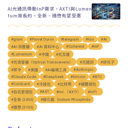
AI光通訊帶動InP需求，AXTI與Lumen
tum簽長約，全新、穩懋有望受惠
#gram
#Parvel Durov
#telegram
#ton
#AI
#Coherent
#InP
#AI 供應鏈
#AI 資料中心
#Lumentum
#中國
#光互連
#光收發器（Optical Transceivers）
#光通訊
#矽光子
#Anthropic
#禁令
#美國
#AI編碼工具
#Claude Code
#DeepSeek
#bitcoin
#BTC
#Coldcard
#冷錢包
#比特幣
#硬體錢包
#AXT
#自託管錢包
#Inc.（AXTI）
#InP）
#全新 (2455)
#磷化銦（Indium Phosphide
#穩懋 (3105)