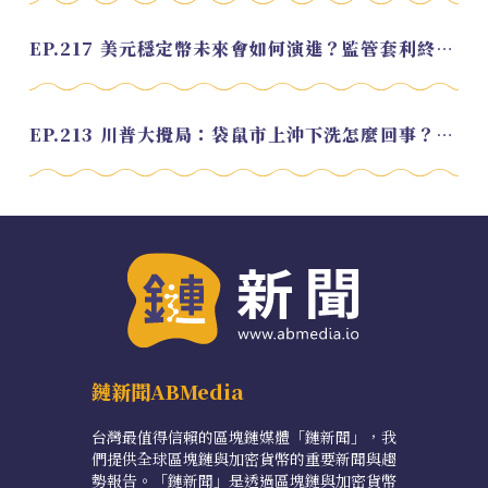
EP.217 美元穩定幣未來會如何演進？監管套利終將收斂？feat. 研究員 余哲安
EP.213 川普大攪局：袋鼠市上沖下洗怎麼回事？feat. Alvin
鏈新聞ABMedia
台灣最值得信賴的區塊鏈媒體「鏈新聞」，我
們提供全球區塊鏈與加密貨幣的重要新聞與趨
勢報告。「鏈新聞」是透過區塊鏈與加密貨幣