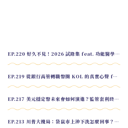
EP.220 好久不見！2026 試錄集 feat. 功能醫學營養師 美寶
EP.219 從銀行高管轉職幣圈 KOL 的真實心聲 feat.龜大
EP.217 美元穩定幣未來會如何演進？監管套利終將收斂？feat. 研究員 余哲安
EP.213 川普大攪局：袋鼠市上沖下洗怎麼回事？feat. Alvin