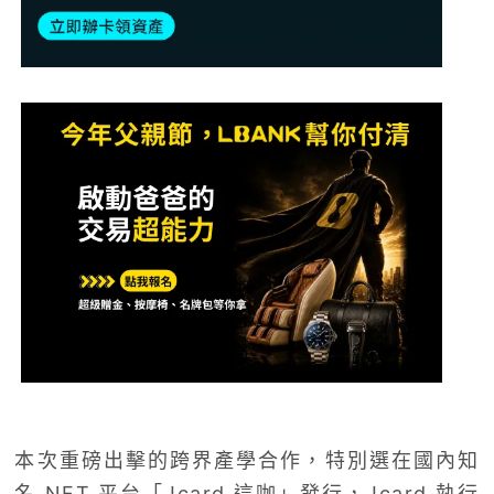
本次重磅出擊的跨界產學合作，特別選在國內知
名 NFT 平台「Jcard 這咖」發行，Jcard 執行