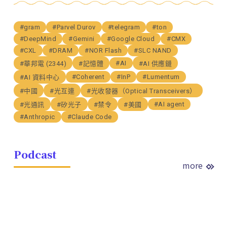
#gram
#Parvel Durov
#telegram
#ton
#DeepMind
#Gemini
#Google Cloud
#CMX
#CXL
#DRAM
#NOR Flash
#SLC NAND
#AI
#華邦電 (2344)
#記憶體
#AI 供應鏈
#Coherent
#InP
#Lumentum
#AI 資料中心
#中國
#光互連
#光收發器（Optical Transceivers）
#AI agent
#光通訊
#矽光子
#禁令
#美國
#Anthropic
#Claude Code
Podcast
more