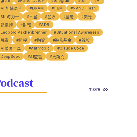
#gram
#Parvel Durov
#telegram
#ton
#AI
#DRAM
#HBM
#NAND Flash
#AI 加速晶片
#SK 海力士
#三星
#營收
#產能
#美光
#ADR
#記憶體
#財報
#Leopold Aschenbrenner
#Situational Awareness
#募資
#槓桿
#融資
#避險基金
#韓股
#Anthropic
#Claude Code
#AI編碼工具
#DeepSeek
#AI監管
#馬斯克
odcast
more