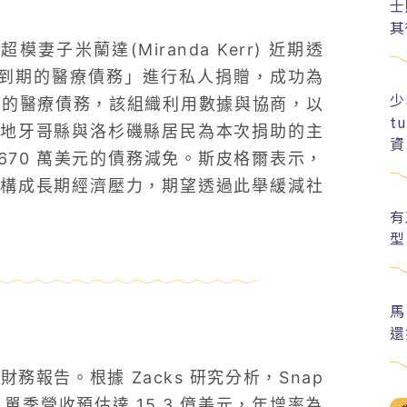
士
其
 與超模妻子米蘭達(Miranda Kerr) 近期透
bt 「不到期的醫療債務」進行私人捐贈，成功為
少
億美元的醫療債務，該組織利用數據與協商，以
t
地牙哥縣與洛杉磯縣居民為本次捐助的主
資
2,670 萬美元的債務減免。斯皮格爾表示，
構成長期經濟壓力，期望透過此舉緩減社
有
型
馬
還
務報告。根據 Zacks 研究分析，Snap
元，單季營收預估達 15.3 億美元，年增率為