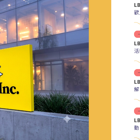
L
歡
L
活
L
解
分
L
動