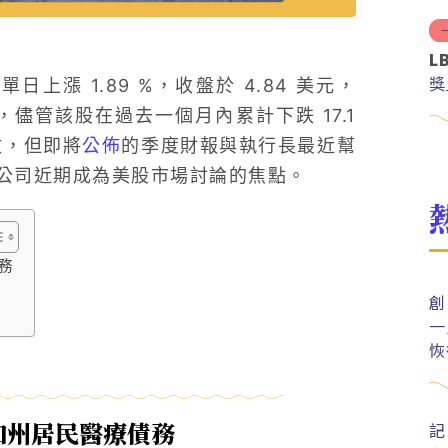
L
獎
P) 單日上漲 1.89 %，收盤於 4.84 美元，
，儘管該股在過去一個月內累計下跌 17.1
數，但即將
公佈
的季度財報與執行長最近幫
公司近期成為美股市場討論的焦點。
債務
創
一
恢
免加州居民醫療債務
記