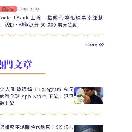
08/04
21:00
一般公告
Bank:
LBank 上線「指數代幣化股票幸運抽
」活動，轉盤瓜分 50,000 美元獎勵
more
熱門文章
辦人剛被通緝！Telegram 今早
度遭全球 App Store 下架，現已
復上架
憶體廠兩頭賺時代結束！SK 海力