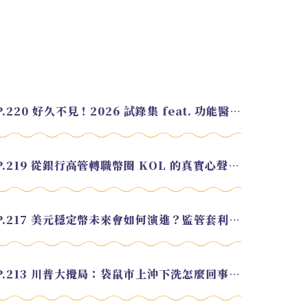
EP.220 好久不見！2026 試錄集 feat. 功能醫學營養師 美寶
EP.219 從銀行高管轉職幣圈 KOL 的真實心聲 feat.龜大
EP.217 美元穩定幣未來會如何演進？監管套利終將收斂？feat. 研究員 余哲安
EP.213 川普大攪局：袋鼠市上沖下洗怎麼回事？feat. Alvin