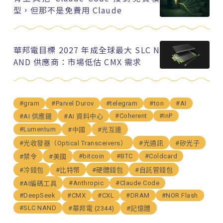
型，但那不是免費用 Claude
華邦電目標 2027 年成全球最大 SLC N
AND 供應商：市場低估 CMX 需求
#gram
#Parvel Durov
#telegram
#ton
#AI
#Coherent
#InP
#AI 供應鏈
#AI 資料中心
#Lumentum
#中國
#光互連
#光收發器（Optical Transceivers）
#光通訊
#矽光子
#bitcoin
#BTC
#Coldcard
#禁令
#美國
#冷錢包
#比特幣
#硬體錢包
#自託管錢包
#Anthropic
#Claude Code
#AI編碼工具
#DeepSeek
#CMX
#CXL
#DRAM
#NOR Flash
#SLC NAND
#華邦電 (2344)
#記憶體