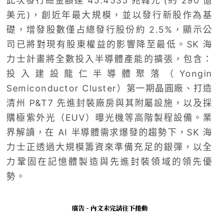
此次發行總金額達 45.4535 兆韓元 (約 290 億
美元)，創近年最大規模，並以發行新股作為基
礎，增發股數僅占總發行股份約 2.5%，顯示公
司已將對現有股東權益的影響降至最低。SK 海
力士計畫將全數投入半導體產能的擴張，包含：
投入建設龍仁半導體聚落（Yongin
Semiconductor Cluster）第一期晶圓廠、打造
清州 P&T7 先進封裝廠房與其附屬設施，以及採
購極紫外光（EUV）曝光機等高階製程設備。業
界解讀，在 AI 半導體需求爆發的趨勢下，SK 海
力士正透過大規模籌資來準備充足的銀彈，以全
力鞏固在記憶體製造與先進封裝領域的領先優
勢。
廣告 - 內文未完請往下捲動