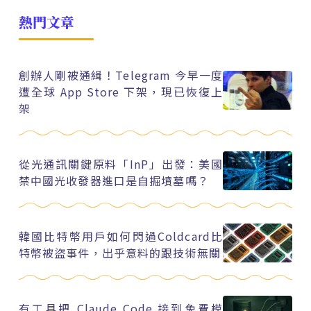
熱門文章
創辦人剛被通緝！Telegram 今早一度
遭全球 App Store 下架，現已恢復上
架
從光通訊關鍵原料「InP」出發：美國
禁中國光收發器進口是自掘墳墓嗎？
韓國比特幣用戶如何閃過Coldcard比
特幣被盜事件，出乎意料的跟技術無關
有工具把 Claude Code 接到免費模