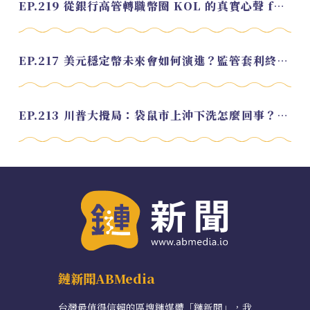
EP.219 從銀行高管轉職幣圈 KOL 的真實心聲 feat.龜大
EP.217 美元穩定幣未來會如何演進？監管套利終將收斂？feat. 研究員 余哲安
EP.213 川普大攪局：袋鼠市上沖下洗怎麼回事？feat. Alvin
鏈新聞ABMedia
台灣最值得信賴的區塊鏈媒體「鏈新聞」，我