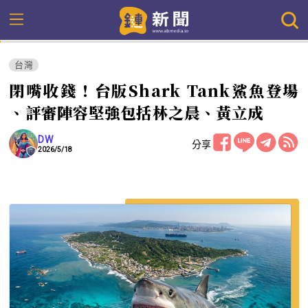
台灣
閉嘴收錢！台版Shark Tank鯊魚登場
、評審陣容堅強包括林之晨、黃立成
DW
分享
2026/5/18