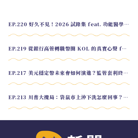
EP.220 好久不見！2026 試錄集 feat. 功能醫學營養師 美寶
EP.219 從銀行高管轉職幣圈 KOL 的真實心聲 feat.龜大
EP.217 美元穩定幣未來會如何演進？監管套利終將收斂？feat. 研究員 余哲安
EP.213 川普大攪局：袋鼠市上沖下洗怎麼回事？feat. Alvin