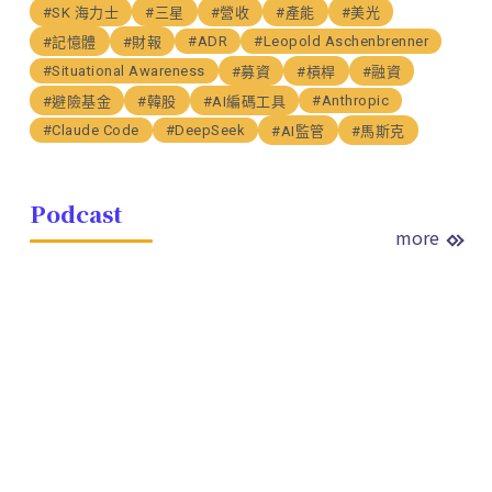
#SK 海力士
#三星
#營收
#產能
#美光
#ADR
#Leopold Aschenbrenner
#記憶體
#財報
#Situational Awareness
#募資
#槓桿
#融資
#Anthropic
#避險基金
#韓股
#AI編碼工具
#Claude Code
#DeepSeek
#AI監管
#馬斯克
Podcast
more