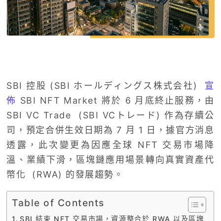
SBI 控股 (SBI ホールディングス株式会社)
宣
佈
SBI NFT Market 將於 6 月底終止服務，由
SBI VC Trade (SBI VCトレード) 作為存續公
司，預定合併生效日期為 7 月 1 日，據官方消息
透露，此次變更為因應全球 NFT 交易市場降
溫、業績下滑，區塊鏈應用場景轉向真實資產代
幣化 (RWA) 的發展趨勢。
Table of Contents
SBI 結束 NFT 交易市場，資源整合於 RWA 以及區塊