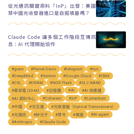
從光通訊關鍵原料「InP」出發：美國
禁中國光收發器進口是自掘墳墓嗎？
Claude Code 讓多個工作階段互傳訊
息：AI 代理開始協作
#gram
#Parvel Durov
#telegram
#ton
#DeepMind
#Gemini
#Google Cloud
#CMX
#CXL
#DRAM
#NOR Flash
#SLC NAND
#AI
#華邦電 (2344)
#記憶體
#AI 供應鏈
#Coherent
#InP
#Lumentum
#AI 資料中心
#中國
#光互連
#光收發器（Optical Transceivers）
#AI agent
#光通訊
#矽光子
#禁令
#美國
#Anthropic
#Claude Code