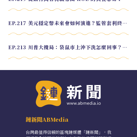
EP.217 美元穩定幣未來會如何演進？監管套利終將收斂？feat. 研究員 余哲安
EP.213 川普大攪局：袋鼠市上沖下洗怎麼回事？feat. Alvin
鏈新聞ABMedia
台灣最值得信賴的區塊鏈媒體「鏈新聞」，我