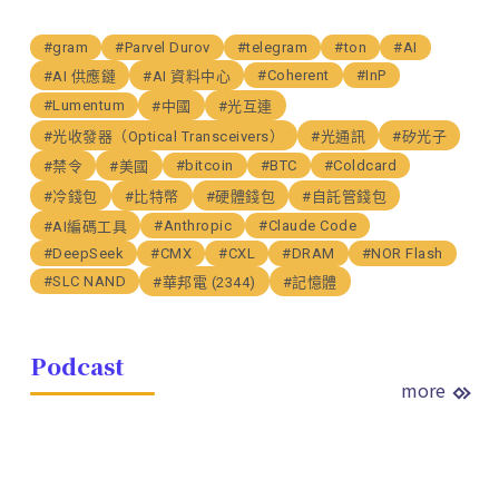
#gram
#Parvel Durov
#telegram
#ton
#AI
#Coherent
#InP
#AI 供應鏈
#AI 資料中心
#Lumentum
#中國
#光互連
#光收發器（Optical Transceivers）
#光通訊
#矽光子
#bitcoin
#BTC
#Coldcard
#禁令
#美國
#冷錢包
#比特幣
#硬體錢包
#自託管錢包
#Anthropic
#Claude Code
#AI編碼工具
#DeepSeek
#CMX
#CXL
#DRAM
#NOR Flash
#SLC NAND
#華邦電 (2344)
#記憶體
Podcast
more