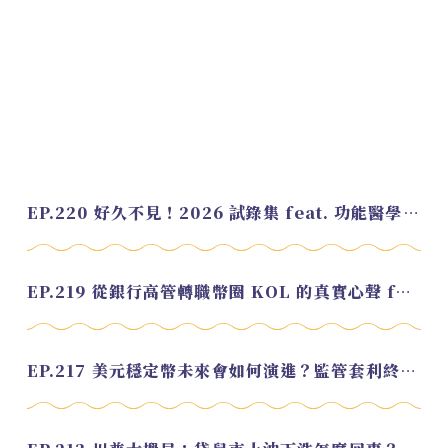
EP.220 好久不見！2026 試錄集 feat. 功能醫學營養師 美寶
EP.219 從銀行高管轉職幣圈 KOL 的真實心聲 feat.龜大
EP.217 美元穩定幣未來會如何演進？監管套利終將收斂？feat. 研究員 余哲安