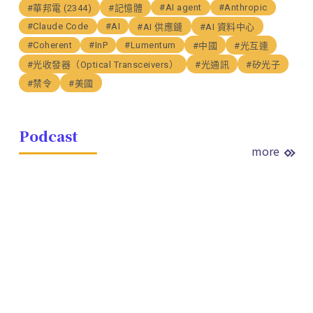
#AI agent
#Anthropic
#華邦電 (2344)
#記憶體
#Claude Code
#AI
#AI 供應鏈
#AI 資料中心
#Coherent
#InP
#Lumentum
#中國
#光互連
#光收發器（Optical Transceivers）
#光通訊
#矽光子
#禁令
#美國
Podcast
more