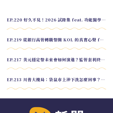
EP.220 好久不見！2026 試錄集 feat. 功能醫學營養師 美寶
EP.219 從銀行高管轉職幣圈 KOL 的真實心聲 feat.龜大
EP.217 美元穩定幣未來會如何演進？監管套利終將收斂？feat. 研究員 余哲安
EP.213 川普大攪局：袋鼠市上沖下洗怎麼回事？feat. Alvin