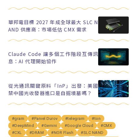
華邦電目標 2027 年成全球最大 SLC N
AND 供應商：市場低估 CMX 需求
Claude Code 讓多個工作階段互傳訊
息：AI 代理開始協作
從光通訊關鍵原料「InP」出發：美國
禁中國光收發器進口是自掘墳墓嗎？
#gram
#Parvel Durov
#telegram
#ton
#DeepMind
#Gemini
#Google Cloud
#CMX
#CXL
#DRAM
#NOR Flash
#SLC NAND