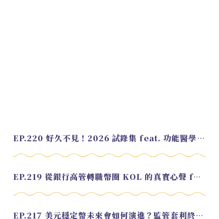
EP.220 好久不見！2026 試錄集 feat. 功能醫學營養師 美寶
EP.219 從銀行高管轉職幣圈 KOL 的真實心聲 feat.龜大
EP.217 美元穩定幣未來會如何演進？監管套利終將收斂？feat. 研究員 余哲安