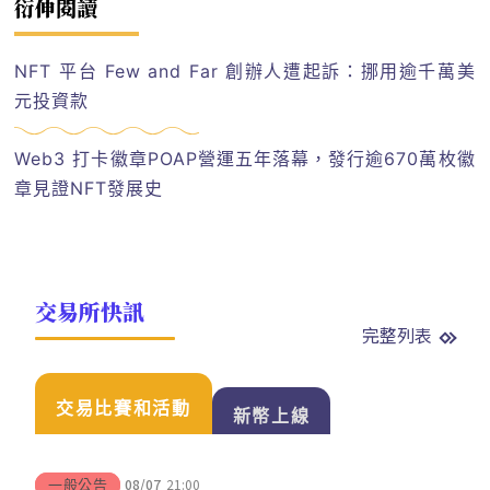
衍伸閱讀
NFT 平台 Few and Far 創辦人遭起訴：挪用逾千萬美
元投資款
Web3 打卡徽章POAP營運五年落幕，發行逾670萬枚徽
章見證NFT發展史
交易所快訊
完整列表
交易比賽和活動
新幣上線
08/07
21:00
一般公告