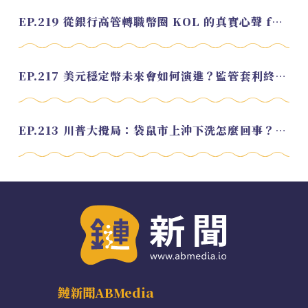
EP.219 從銀行高管轉職幣圈 KOL 的真實心聲 feat.龜大
EP.217 美元穩定幣未來會如何演進？監管套利終將收斂？feat. 研究員 余哲安
EP.213 川普大攪局：袋鼠市上沖下洗怎麼回事？feat. Alvin
鏈新聞ABMedia