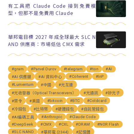
有工具把 Claude Code 接到免費模
型，但那不是免費用 Claude
華邦電目標 2027 年成全球最大 SLC N
AND 供應商：市場低估 CMX 需求
#gram
#Parvel Durov
#telegram
#ton
#AI
#Coherent
#InP
#AI 供應鏈
#AI 資料中心
#Lumentum
#中國
#光互連
#光收發器（Optical Transceivers）
#光通訊
#矽光子
#bitcoin
#BTC
#Coldcard
#禁令
#美國
#冷錢包
#比特幣
#硬體錢包
#自託管錢包
#Anthropic
#Claude Code
#AI編碼工具
#DeepSeek
#CMX
#CXL
#DRAM
#NOR Flash
#SLC NAND
#華邦電 (2344)
#記憶體