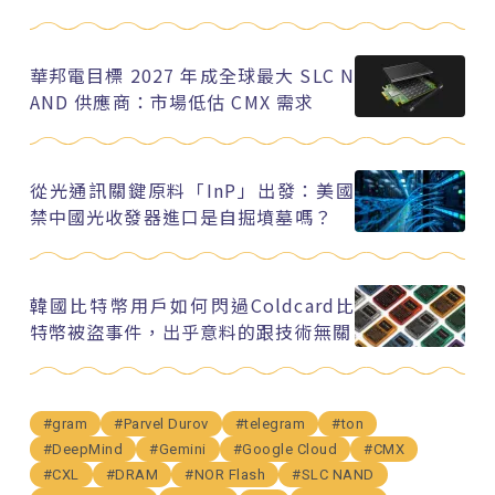
華邦電目標 2027 年成全球最大 SLC N
AND 供應商：市場低估 CMX 需求
從光通訊關鍵原料「InP」出發：美國
禁中國光收發器進口是自掘墳墓嗎？
韓國比特幣用戶如何閃過Coldcard比
特幣被盜事件，出乎意料的跟技術無關
#gram
#Parvel Durov
#telegram
#ton
#DeepMind
#Gemini
#Google Cloud
#CMX
#CXL
#DRAM
#NOR Flash
#SLC NAND