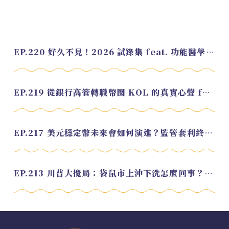
EP.220 好久不見！2026 試錄集 feat. 功能醫學營養師 美寶
EP.219 從銀行高管轉職幣圈 KOL 的真實心聲 feat.龜大
EP.217 美元穩定幣未來會如何演進？監管套利終將收斂？feat. 研究員 余哲安
EP.213 川普大攪局：袋鼠市上沖下洗怎麼回事？feat. Alvin