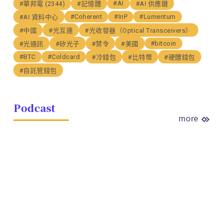
#AI
#華邦電 (2344)
#記憶體
#AI 供應鏈
#Coherent
#InP
#Lumentum
#AI 資料中心
#中國
#光互連
#光收發器（Optical Transceivers）
#bitcoin
#光通訊
#矽光子
#禁令
#美國
#BTC
#Coldcard
#冷錢包
#比特幣
#硬體錢包
#自託管錢包
Podcast
more