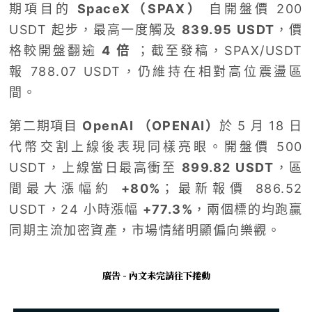
期項目的
SpaceX（SPAX）
自開盤價 200
USDT 起步，最高一度觸及
839.95 USDT
，價
格較開盤翻逾
4 倍
；截至發稿，SPAX/USDT
報 788.07 USDT，仍維持在相對高位震盪區
間。
第二期項目
OpenAI （OPENAI）
於 5 月 18 日
代幣交割上線後表現同樣亮眼。開盤價 500
USDT，上線當日最高衝至
899.82 USDT
，區
間最大漲幅約
+80%
；最新報價 886.52
USDT，24 小時漲幅
+77.3%
，兩個標的均跑贏
同期主流加密資產，市場情緒明顯偏向樂觀。
廣告 - 內文未完請往下捲動