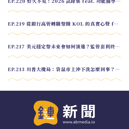
EP.220 好久不見！2026 試錄集 feat. 功能醫學營養師 美寶
EP.219 從銀行高管轉職幣圈 KOL 的真實心聲 feat.龜大
EP.217 美元穩定幣未來會如何演進？監管套利終將收斂？feat. 研究員 余哲安
EP.213 川普大攪局：袋鼠市上沖下洗怎麼回事？feat. Alvin