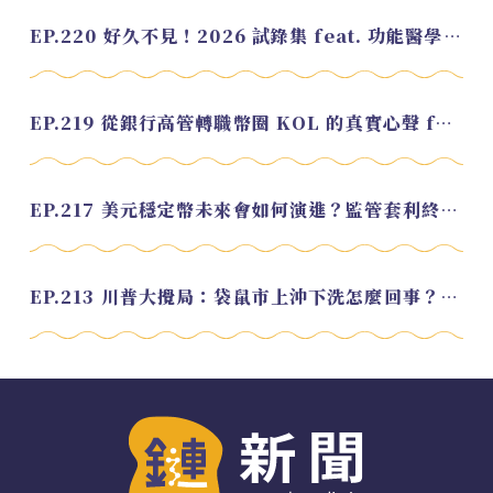
EP.220 好久不見！2026 試錄集 feat. 功能醫學營養師 美寶
EP.219 從銀行高管轉職幣圈 KOL 的真實心聲 feat.龜大
EP.217 美元穩定幣未來會如何演進？監管套利終將收斂？feat. 研究員 余哲安
EP.213 川普大攪局：袋鼠市上沖下洗怎麼回事？feat. Alvin