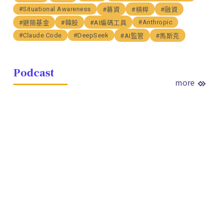
#Situational Awareness
#募資
#槓桿
#融資
#Anthropic
#避險基金
#韓股
#AI編碼工具
#Claude Code
#DeepSeek
#AI監管
#馬斯克
Podcast
more