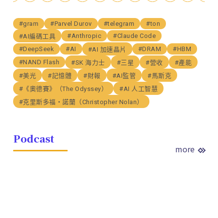
#gram
#Parvel Durov
#telegram
#ton
#Anthropic
#Claude Code
#AI編碼工具
#DeepSeek
#AI
#DRAM
#HBM
#AI 加速晶片
#NAND Flash
#SK 海力士
#三星
#營收
#產能
#美光
#記憶體
#財報
#AI監管
#馬斯克
#《奧德賽》（The Odyssey）
#AI 人工智慧
#克里斯多福・諾蘭（Christopher Nolan）
Podcast
more