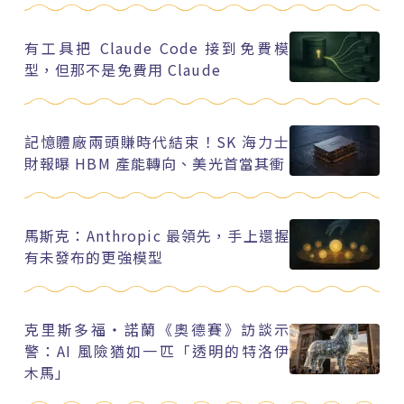
有工具把 Claude Code 接到免費模
型，但那不是免費用 Claude
記憶體廠兩頭賺時代結束！SK 海力士
財報曝 HBM 產能轉向、美光首當其衝
馬斯克：Anthropic 最領先，手上還握
有未發布的更強模型
克里斯多福・諾蘭《奧德賽》訪談示
警：AI 風險猶如一匹「透明的特洛伊
木馬」