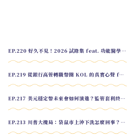
EP.220 好久不見！2026 試錄集 feat. 功能醫學營養師 美寶
EP.219 從銀行高管轉職幣圈 KOL 的真實心聲 feat.龜大
EP.217 美元穩定幣未來會如何演進？監管套利終將收斂？feat. 研究員 余哲安
EP.213 川普大攪局：袋鼠市上沖下洗怎麼回事？feat. Alvin