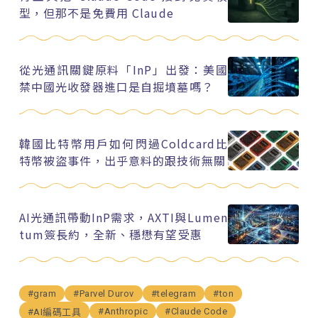
型，但那不是免費用 Claude
從光通訊關鍵原料「InP」出發：美國
禁中國光收發器進口是自掘墳墓嗎？
韓國比特幣用戶如何閃過Coldcard比
特幣被盜事件，出乎意料的跟技術無關
AI光通訊帶動InP需求，AXTI與Lumen
tum簽長約，全新、穩懋有望受惠
#gram
#Parvel Durov
#telegram
#ton
#Anthropic
#Claude Code
#AI編碼工具