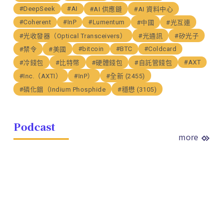
#DeepSeek
#AI
#AI 供應鏈
#AI 資料中心
#Coherent
#InP
#Lumentum
#中國
#光互連
#光收發器（Optical Transceivers）
#光通訊
#矽光子
#bitcoin
#BTC
#Coldcard
#禁令
#美國
#AXT
#冷錢包
#比特幣
#硬體錢包
#自託管錢包
#Inc.（AXTI）
#InP）
#全新 (2455)
#磷化銦（Indium Phosphide
#穩懋 (3105)
Podcast
more