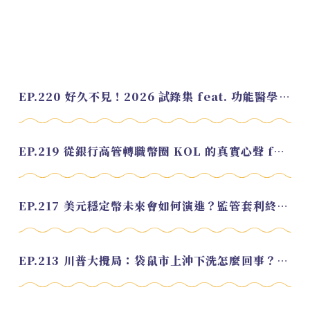
EP.220 好久不見！2026 試錄集 feat. 功能醫學營養師 美寶
EP.219 從銀行高管轉職幣圈 KOL 的真實心聲 feat.龜大
EP.217 美元穩定幣未來會如何演進？監管套利終將收斂？feat. 研究員 余哲安
EP.213 川普大攪局：袋鼠市上沖下洗怎麼回事？feat. Alvin