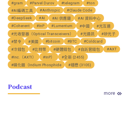
#gram
#Parvel Durov
#telegram
#ton
#Anthropic
#Claude Code
#AI編碼工具
#DeepSeek
#AI
#AI 供應鏈
#AI 資料中心
#Coherent
#InP
#Lumentum
#中國
#光互連
#光收發器（Optical Transceivers）
#光通訊
#矽光子
#bitcoin
#BTC
#Coldcard
#禁令
#美國
#AXT
#冷錢包
#比特幣
#硬體錢包
#自託管錢包
#Inc.（AXTI）
#InP）
#全新 (2455)
#磷化銦（Indium Phosphide
#穩懋 (3105)
Podcast
more