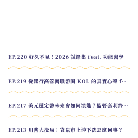
EP.220 好久不見！2026 試錄集 feat. 功能醫學營養師 美寶
EP.219 從銀行高管轉職幣圈 KOL 的真實心聲 feat.龜大
EP.217 美元穩定幣未來會如何演進？監管套利終將收斂？feat. 研究員 余哲安
EP.213 川普大攪局：袋鼠市上沖下洗怎麼回事？feat. Alvin