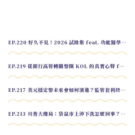
EP.220 好久不見！2026 試錄集 feat. 功能醫學營養師 美寶
EP.219 從銀行高管轉職幣圈 KOL 的真實心聲 feat.龜大
EP.217 美元穩定幣未來會如何演進？監管套利終將收斂？feat. 研究員 余哲安
EP.213 川普大攪局：袋鼠市上沖下洗怎麼回事？feat. Alvin