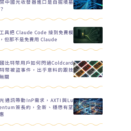
禁中國光收發器進口是自掘墳墓
？
工具把 Claude Code 接到免費模
，但那不是免費用 Claude
國比特幣用戶如何閃過Coldcard
特幣被盜事件，出乎意料的跟技
無關
I光通訊帶動InP需求，AXTI與Lu
entum簽長約，全新、穩懋有望
惠