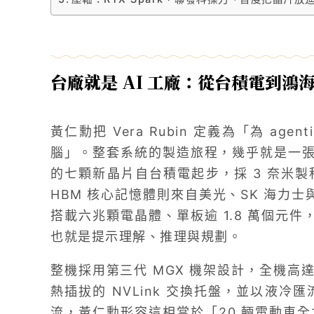
台廠就是 AI 工廠：從台積電到鴻
黃仁勳把 Vera Rubin 定義為「為 age
腦」。整套系統的製造旅程，幾乎就是一張台灣
的七顆新晶片自台積電起步，採 3 奈米製程、C
HBM 核心記憶體則來自美光、SK 海力士與三星
搭載六兆顆電晶體、單板逾 1.8 萬個元件，由 
也就是提示理解、推理與規劃。
整機採用第三代 MGX 機架設計，全機高達 
熱插拔的 NVLink 交換托盤，並以液冷匯流排
流，黃仁勳形容這相當於「20 輛電動車