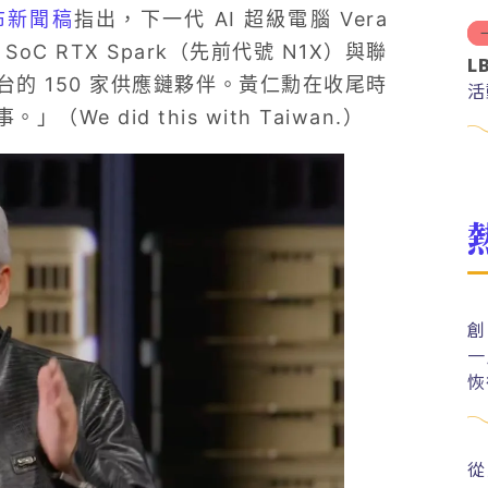
發布新聞稿
指出，下一代 AI 超級電腦 Vera
oC RTX Spark（先前代號 N1X）與聯
L
的 150 家供應鏈夥伴。黃仁勳在收尾時
活
 did this with Taiwan.）
創
一
恢
從