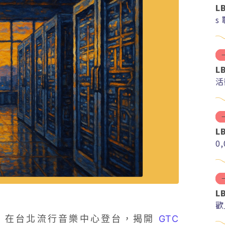
L
s
L
活
L
0
L
歡
/1）在台北流行音樂中心登台，揭開
GTC