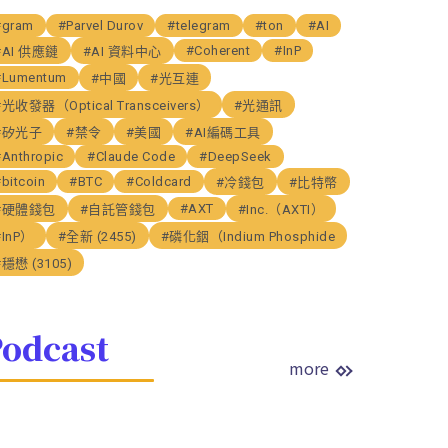
#gram
#Parvel Durov
#telegram
#ton
#AI
#Coherent
#InP
#AI 供應鏈
#AI 資料中心
#Lumentum
#中國
#光互連
#光收發器（Optical Transceivers）
#光通訊
#矽光子
#禁令
#美國
#AI編碼工具
#Anthropic
#Claude Code
#DeepSeek
bitcoin
#BTC
#Coldcard
#冷錢包
#比特幣
#AXT
#硬體錢包
#自託管錢包
#Inc.（AXTI）
#InP）
#全新 (2455)
#磷化銦（Indium Phosphide
#穩懋 (3105)
odcast
more