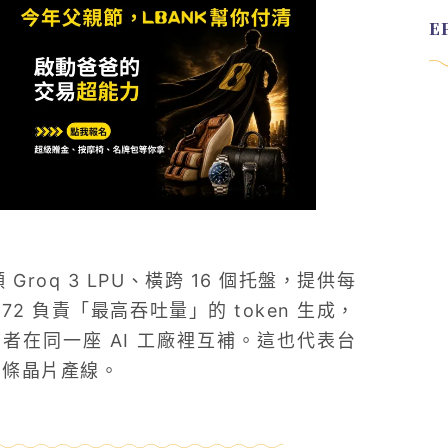
roq 3 LPU、橫跨 16 個托盤，提供每
L72 負責「最高吞吐量」的 token 生成，
兩者在同一座 AI 工廠裡互補。這也代表台
 兩條晶片產線。