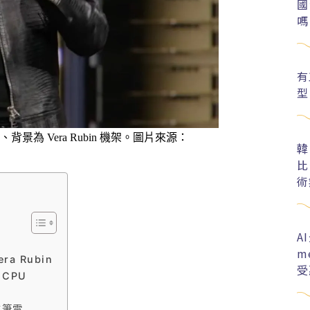
國
嗎
有
型
、背景為 Vera Rubin 機架。圖片來源：
韓
比
術
A
m
a Rubin
受
 CPU
進筆電