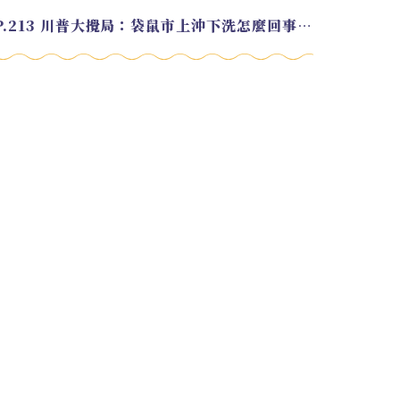
EP.213 川普大攪局：袋鼠市上沖下洗怎麼回事？feat. Alvin