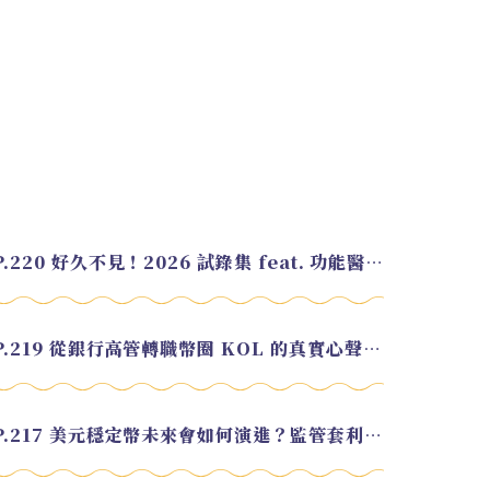
EP.220 好久不見！2026 試錄集 feat. 功能醫學營養師 美寶
EP.219 從銀行高管轉職幣圈 KOL 的真實心聲 feat.龜大
EP.217 美元穩定幣未來會如何演進？監管套利終將收斂？feat. 研究員 余哲安