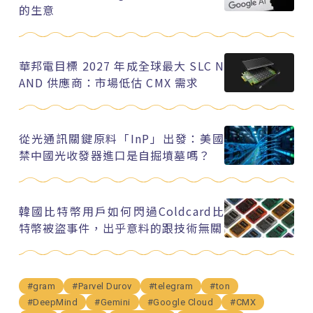
的生意
華邦電目標 2027 年成全球最大 SLC N
AND 供應商：市場低估 CMX 需求
從光通訊關鍵原料「InP」出發：美國
禁中國光收發器進口是自掘墳墓嗎？
韓國比特幣用戶如何閃過Coldcard比
特幣被盜事件，出乎意料的跟技術無關
#gram
#Parvel Durov
#telegram
#ton
#DeepMind
#Gemini
#Google Cloud
#CMX