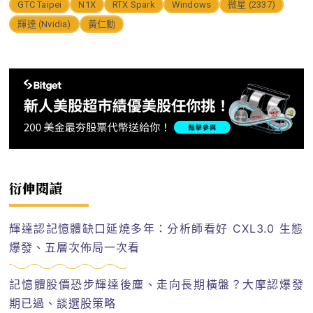
GTC Taipei
N1X
RTX Spark
Windows
微星 (2337)
輝達 (Nvidia)
黃仁勳
衍伸閱讀
輝達認記憶體缺口延燒多年：分析師看好 CXL3.0 生態
爆發、五層次佈局一次看
記憶體股價恐步輝達後塵、走向長期橫盤？大摩認爆發
期已過、談選股策略