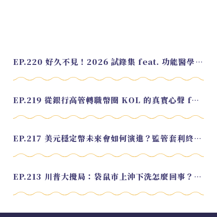
EP.220 好久不見！2026 試錄集 feat. 功能醫學營養師 美寶
EP.219 從銀行高管轉職幣圈 KOL 的真實心聲 feat.龜大
EP.217 美元穩定幣未來會如何演進？監管套利終將收斂？feat. 研究員 余哲安
EP.213 川普大攪局：袋鼠市上沖下洗怎麼回事？feat. Alvin