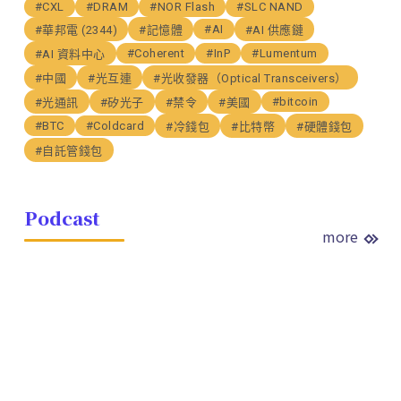
#CXL
#DRAM
#NOR Flash
#SLC NAND
#AI
#華邦電 (2344)
#記憶體
#AI 供應鏈
#Coherent
#InP
#Lumentum
#AI 資料中心
#中國
#光互連
#光收發器（Optical Transceivers）
#bitcoin
#光通訊
#矽光子
#禁令
#美國
#BTC
#Coldcard
#冷錢包
#比特幣
#硬體錢包
#自託管錢包
Podcast
more