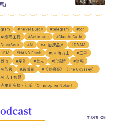
馬」
#gram
#Parvel Durov
#telegram
#ton
#Anthropic
#Claude Code
#AI編碼工具
#DeepSeek
#AI
#DRAM
#AI 加速晶片
#HBM
#NAND Flash
#SK 海力士
#三星
#營收
#產能
#美光
#記憶體
#財報
#AI監管
#馬斯克
#《奧德賽》（The Odyssey）
#AI 人工智慧
#克里斯多福・諾蘭（Christopher Nolan）
odcast
more