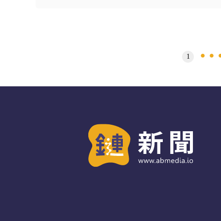
文
1
章
分
頁