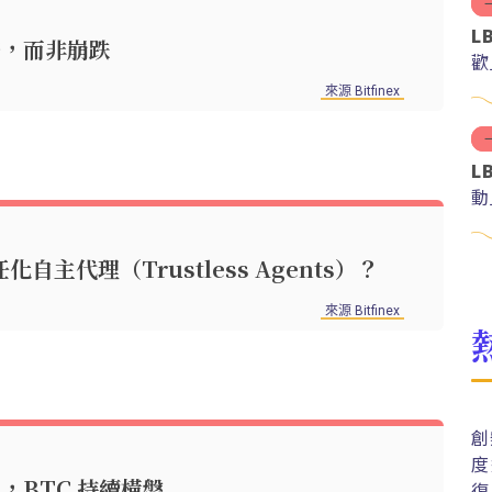
L
場盤整，而非崩跌
歡
來源 Bitfinex
L
動
任化自主代理（Trustless Agents）？
來源 Bitfinex
創
度
場降溫，BTC 持續橫盤
復