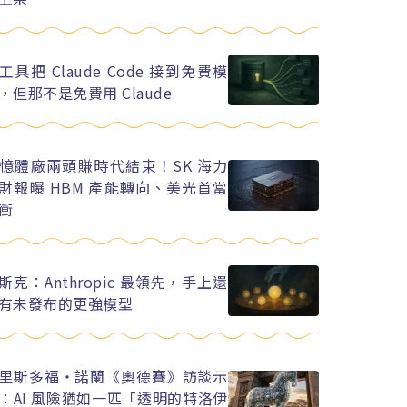
工具把 Claude Code 接到免費模
，但那不是免費用 Claude
憶體廠兩頭賺時代結束！SK 海力
財報曝 HBM 產能轉向、美光首當
衝
斯克：Anthropic 最領先，手上還
有未發布的更強模型
里斯多福・諾蘭《奧德賽》訪談示
：AI 風險猶如一匹「透明的特洛伊