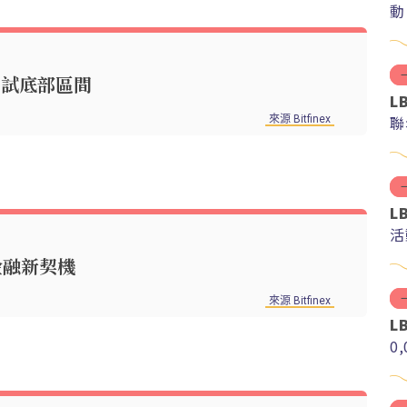
動
特幣測試底部區間
L
聯
來源 Bitfinex
L
活
金融新契機
來源 Bitfinex
L
0