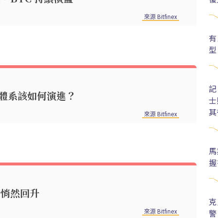
來源 Bitfinex
有
型
記
體系該如何演進？
士
其
來源 Bitfinex
馬
握
觀情緒悄然回升
克
警
來源 Bitfinex