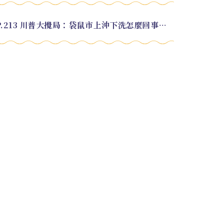
EP.213 川普大攪局：袋鼠市上沖下洗怎麼回事？feat. Alvin