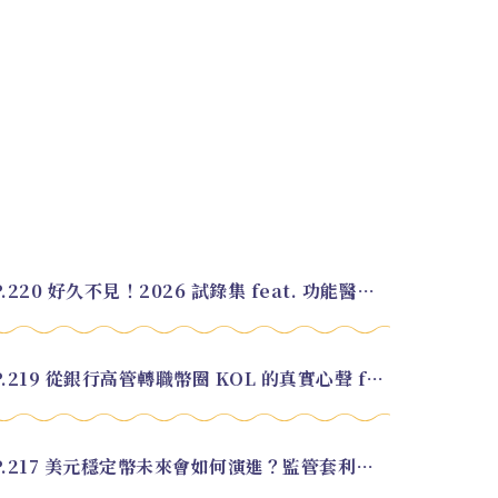
EP.220 好久不見！2026 試錄集 feat. 功能醫學營養師 美寶
EP.219 從銀行高管轉職幣圈 KOL 的真實心聲 feat.龜大
EP.217 美元穩定幣未來會如何演進？監管套利終將收斂？feat. 研究員 余哲安