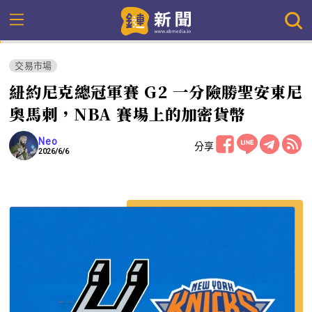
交易市場
紐約尼克總冠軍賽 G2 一分險勝聖安東尼
奧馬刺，NBA 賽場上的加密貨幣
Neo
分享
2026/6/6