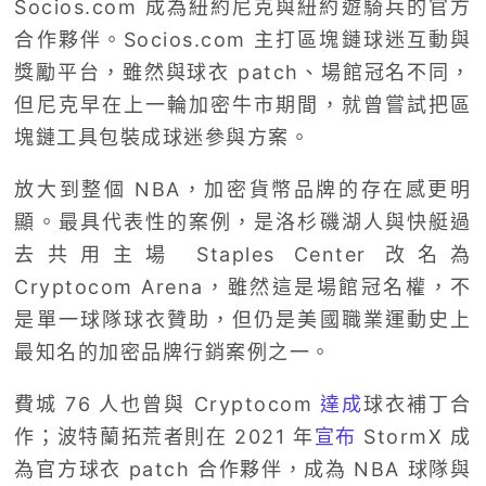
Socios.com 成為紐約尼克與紐約遊騎兵的官方
合作夥伴。Socios.com 主打區塊鏈球迷互動與
獎勵平台，雖然與球衣 patch、場館冠名不同，
但尼克早在上一輪加密牛市期間，就曾嘗試把區
塊鏈工具包裝成球迷參與方案。
放大到整個 NBA，加密貨幣品牌的存在感更明
顯。最具代表性的案例，是洛杉磯湖人與快艇過
去共用主場 Staples Center 改名為
Cryptocom Arena，雖然這是場館冠名權，不
是單一球隊球衣贊助，但仍是美國職業運動史上
最知名的加密品牌行銷案例之一。
費城 76 人也曾與 Cryptocom
達成
球衣補丁合
作；波特蘭拓荒者則在 2021 年
宣布
StormX 成
為官方球衣 patch 合作夥伴，成為 NBA 球隊與